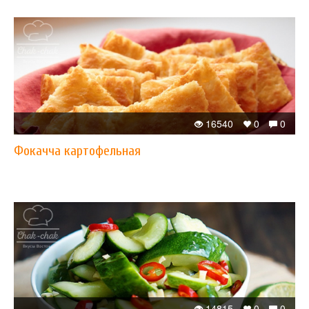
16540
0
0
Фокачча картофельная
14815
0
0