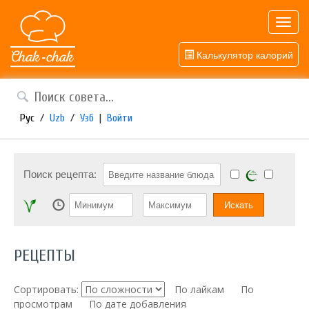
Toggl
navig
Калькулятор калорий
Рус
/
Uzb
/
Узб
|
Войти
Поиск рецепта:
РЕЦЕПТЫ
Сортировать:
По лайкам
По
просмотрам
По дате добавления