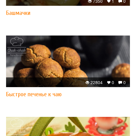
7350
1
0
Башмачки
22804
0
0
Быстрое печенье к чаю