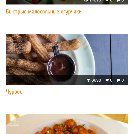
Быстрые малосольные огурчики
6698
0
0
Чуррос