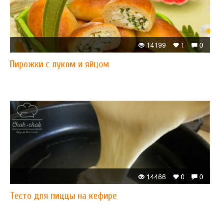
14199
1
0
Пирожки с луком и яйцом
14466
0
0
Тесто для пиццы на кефире