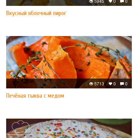
5945
0
0
​Вкусный яблочный пирог
5713
0
0
Печёная тыква с медом