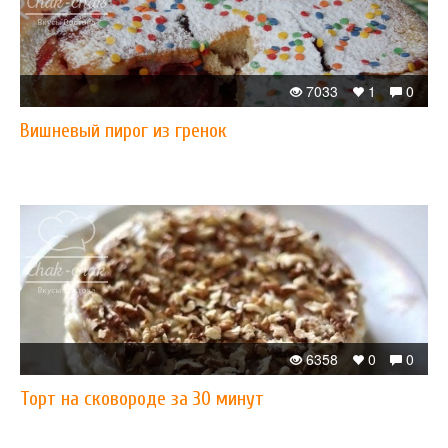
7033
1
0
Вишневый пирог из гренок
6358
0
0
Торт на сковороде за 30 минут