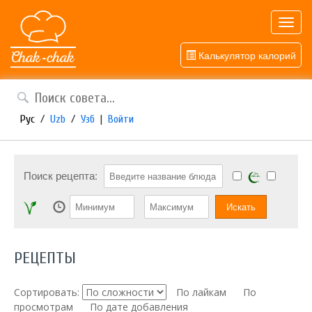
Toggl
navig
Калькулятор калорий
Рус
/
Uzb
/
Узб
|
Войти
Поиск рецепта:
РЕЦЕПТЫ
Сортировать:
По лайкам
По
просмотрам
По дате добавления