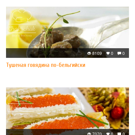
8109
0
0
Тушеная говядина по-бельгийски
7070
0
0