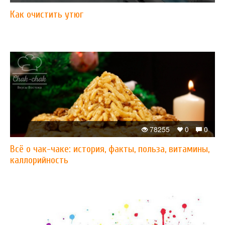
Как очистить утюг
78255
0
0
Всё о чак-чаке: история, факты, польза, витамины,
каллорийность