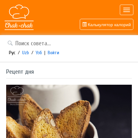
Toggl
navig
Калькулятор калорий
Рус
/
Uzb
/
Узб
|
Войти
Рецепт дня