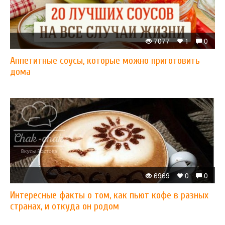
7077
1
0
Аппетитные соусы, которые можно приготовить
дома
6969
0
0
Интересные факты о том, как пьют кофе в разных
странах, и откуда он родом