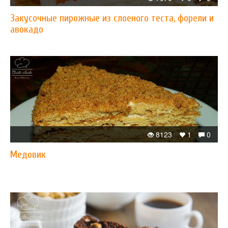
Закусочные пирожные из слоеного теста, форели и
авокадо
8123
1
0
Медовик