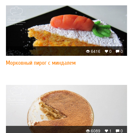
6416
0
0
Морковный пирог с миндалем
6089
1
0