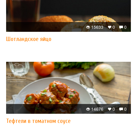
15633
0
0
Шотландское яйцо
14676
0
0
Тефтели в томатном соусе