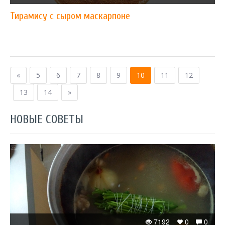
Тирамису с сыром маскарпоне
«
5
6
7
8
9
10
11
12
13
14
»
НОВЫЕ СОВЕТЫ
7192
0
0