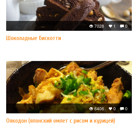
7028
1
0
Шоколадные бискотти
6406
0
0
Оякодон (японский омлет с рисом и курицей)