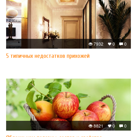
7932
0
0
5 типичных недостатков прихожей
8821
0
0