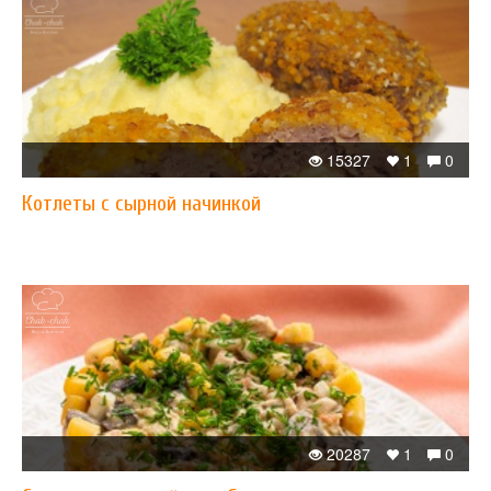
15327
1
0
Котлеты с сырной начинкой
20287
1
0