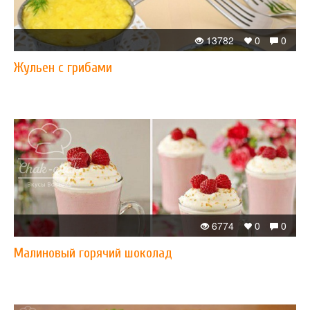
13782
0
0
Жульен с грибами
6774
0
0
​Малиновый горячий шоколад