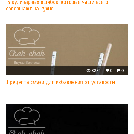
15 кулинарных ошибок, которые чаще всего
совершают на кухне
8281
0
0
3 рецепта смузи для избавления от усталости