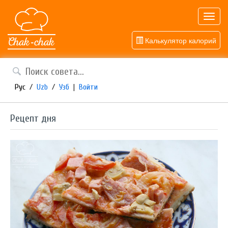
Toggl
navig
Калькулятор калорий
Рус
/
Uzb
/
Узб
|
Войти
Рецепт дня