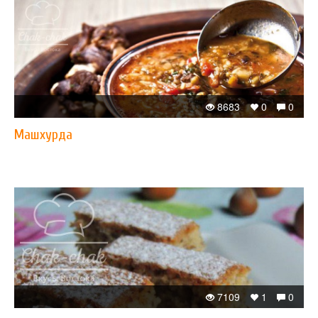
8683
0
0
Машхурда
7109
1
0