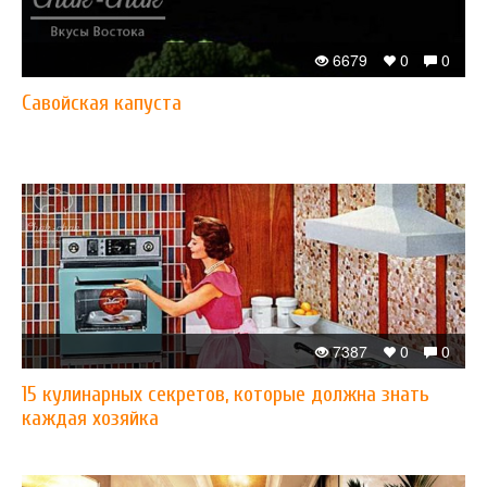
6679
0
0
Савойская капуста
7387
0
0
15 кулинарных секретов, которые должна знать
каждая хозяйка