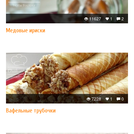
11627
1
2
Медовые ириски
7228
1
0
Вафельные трубочки