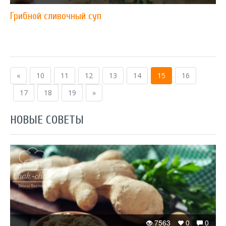
Грибной сливочный суп
«
10
11
12
13
14
15
16
17
18
19
»
НОВЫЕ СОВЕТЫ
7563
0
0