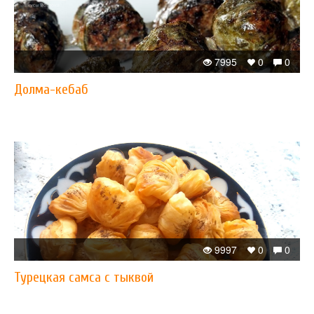
7995
0
0
Долма-кебаб
9997
0
0
Турецкая самса с тыквой