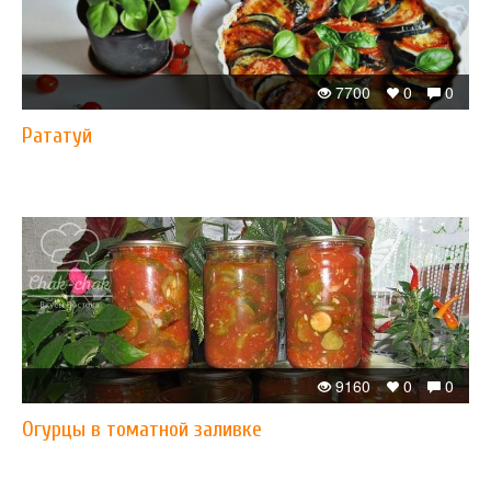
7700
0
0
​Рататуй
9160
0
0
Огурцы в томатной заливке