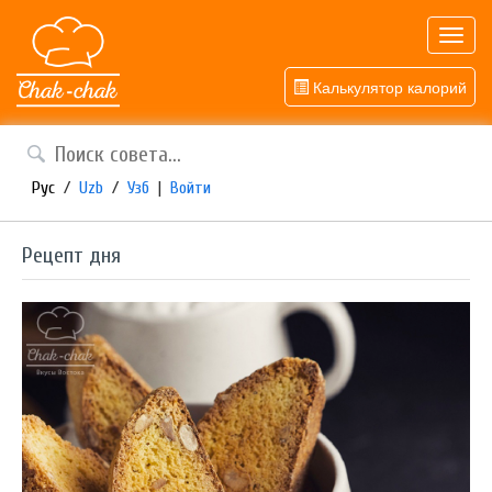
Toggl
navig
Калькулятор калорий
Рус
/
Uzb
/
Узб
|
Войти
Рецепт дня