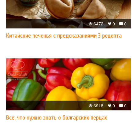
6472
0
0
Китайские печенья с предсказаниями 3 рецепта
6918
0
0
Все, что нужно знать о болгарских перцах