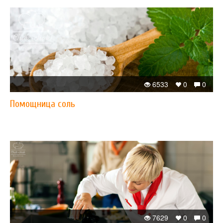
6533
0
0
Помощница соль
7629
0
0