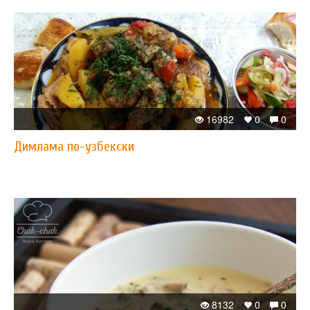
16982
0
0
Димлама по-узбекски
8132
0
0