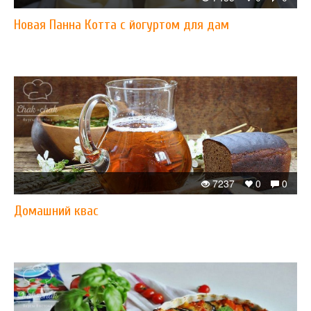
Новая Панна Котта с йогуртом для дам
7237
0
0
Домашний квас