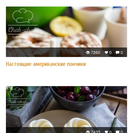
7260
0
0
Настоящие американские пончики
7435
0
0