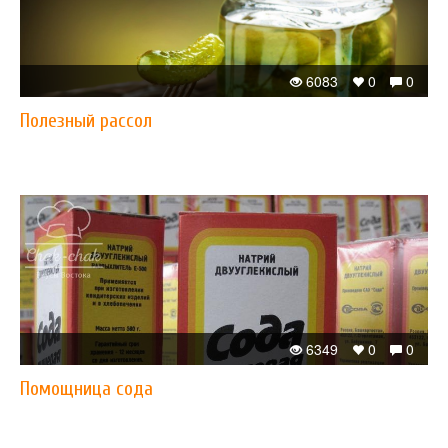
6083
0
0
Полезный рассол
6349
0
0
Помощница сода