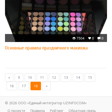
7504
0
0
Основные правила праздничного макияжа
«
9
10
11
12
13
14
15
16
17
18
»
© 2026 ООО «Единый интегратор UZINFOCOM»
О проекте
Правила
Рейтинг
Обратная связь