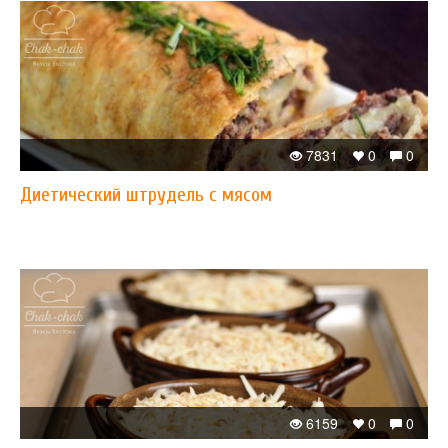
7831
0
0
Диетический штрудель с мясом
6159
0
0