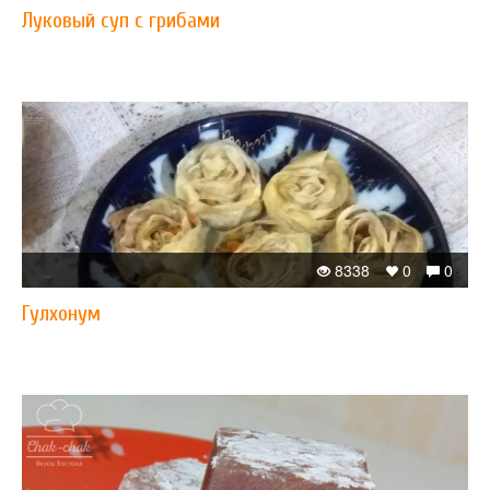
​Луковый суп с грибами
8338
0
0
Гулхонум