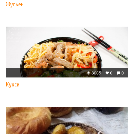
Жульен
8665
0
0
Кукси