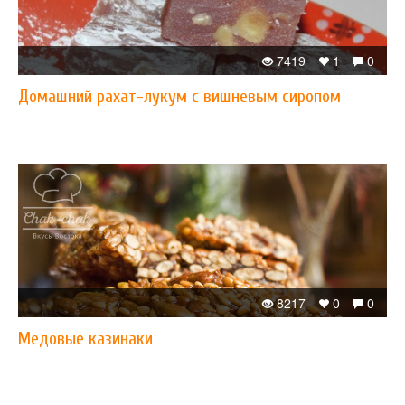
7419
1
0
​Домашний рахат-лукум с вишневым сиропом
8217
0
0
​Медовые казинаки