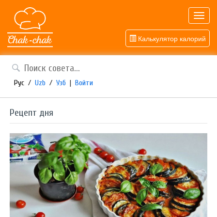
Toggl
navig
Калькулятор калорий
Рус
/
Uzb
/
Узб
|
Войти
Рецепт дня