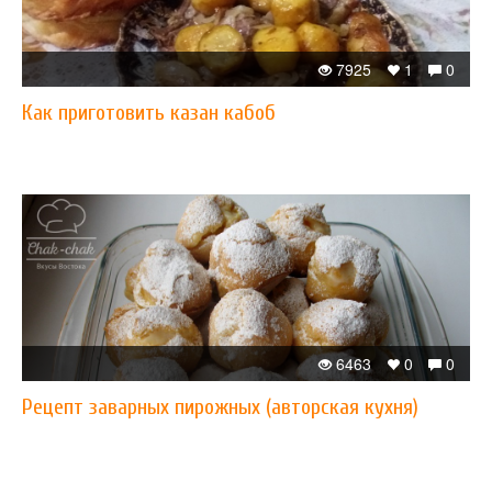
7925
1
0
Как приготовить казан кабоб
6463
0
0
Рецепт заварных пирожных (авторская кухня)