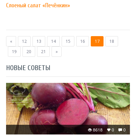
Слоеный салат «Печёнкин»
«
12
13
14
15
16
17
18
19
20
21
»
НОВЫЕ СОВЕТЫ
8618
0
0