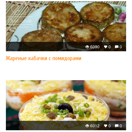
6090
0
0
​Жареные кабачки с помидорами
6012
0
0