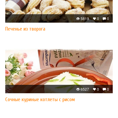
5819
0
0
Печенье из творога
6527
0
0
Сочные куриные котлеты с рисом