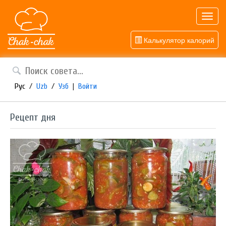
Toggl
navig
Калькулятор калорий
Рус
/
Uzb
/
Узб
|
Войти
Рецепт дня