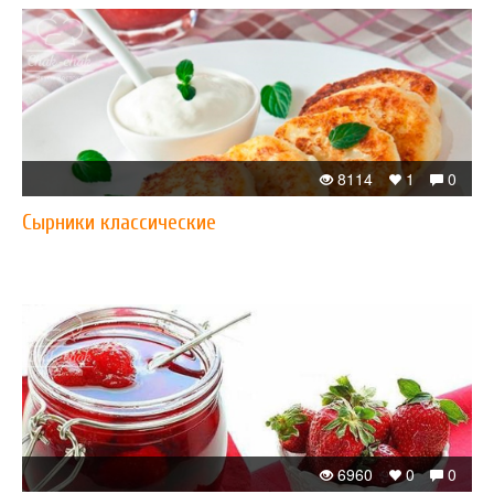
8114
1
0
Сырники классические
6960
0
0