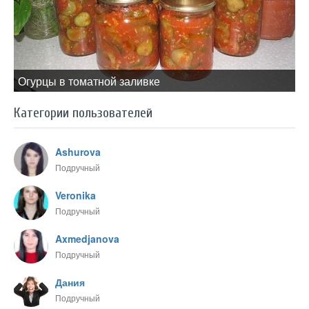
Огурцы в томатной заливке
Категории пользователей
Ashurova
Подручный
Veronika
Подручный
Axmedjanova
Подручный
Дания
Подручный