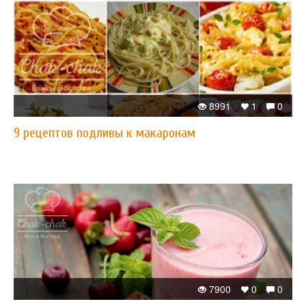
8991
1
0
​9 рецептов подливы к макаронам
7900
0
0