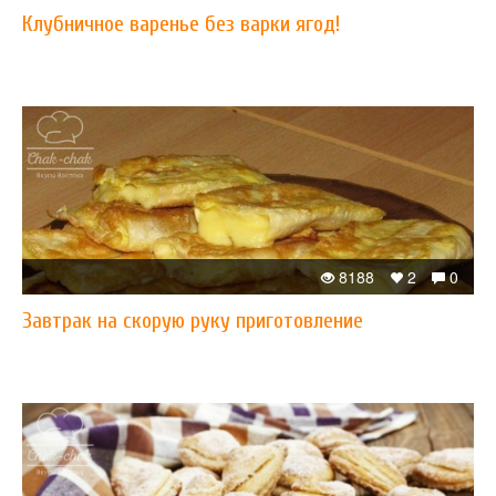
Клубничное варенье без варки ягод!
8188
2
0
Завтрак на скорую руку приготовление