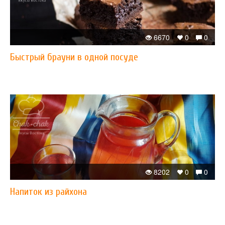
6670
0
0
Быстрый брауни в одной посуде
8202
0
0
Напиток из райхона