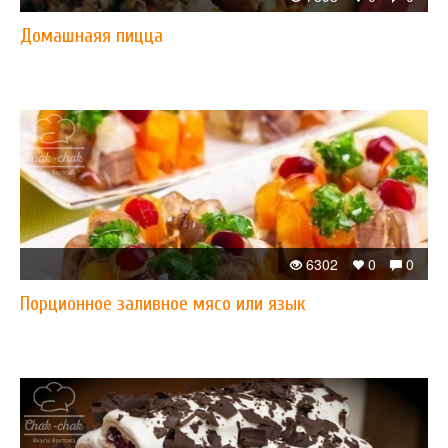
Домашнаяя пицца
6302
0
0
Порционное заливное мясо или язык