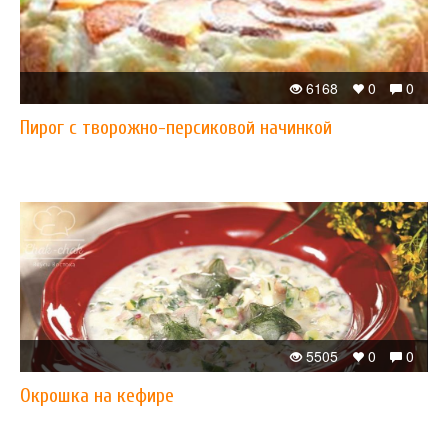
6168
0
0
Пирог с творожно-персиковой начинкой
5505
0
0
Окрошка на кефире