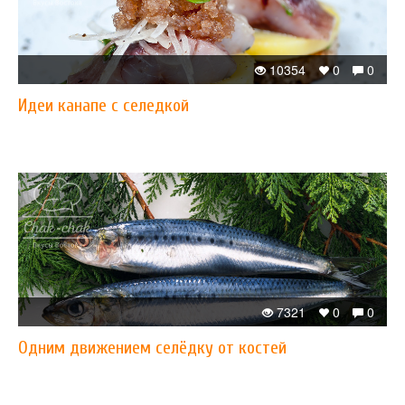
10354
0
0
Идеи канапе с селедкой
7321
0
0
Одним движением селёдку от костей