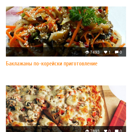
7493
1
0
Баклажаны по-корейски приготовление
7893
0
0