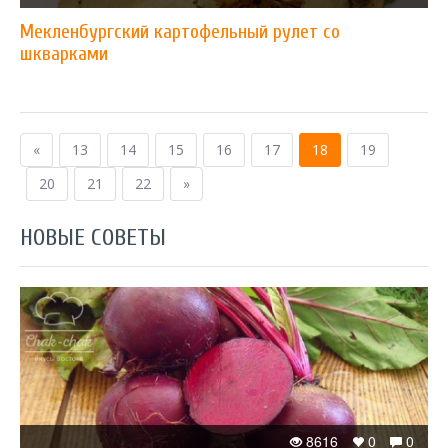
Мекленбургский картофельный рулет со
шкварками
«
13
14
15
16
17
18
19
20
21
22
»
НОВЫЕ СОВЕТЫ
8616
0
0