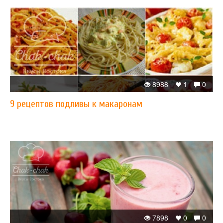
8988
1
0
​9 рецептов подливы к макаронам
7898
0
0