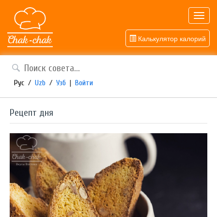
Toggl
navig
Калькулятор калорий
Рус
/
Uzb
/
Узб
|
Войти
Рецепт дня