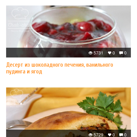
5731
0
0
Десерт из шоколадного печения, ванильного
пудинга и ягод
5729
0
0