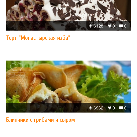
6128
0
0
Торт "Монастырская изба"
6962
0
0
Блинчики с грибами и сыром