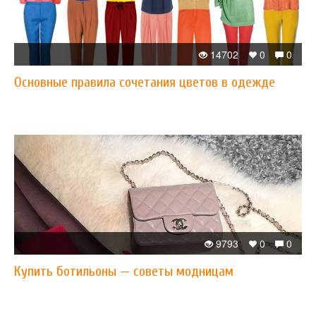
14702
0
0
Основные правила сочетания цветов в одежде
9793
0
0
Купить ботильоны — советы модницам