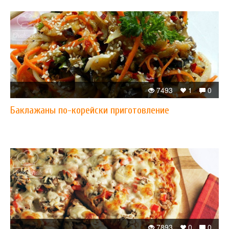
7493
1
0
Баклажаны по-корейски приготовление
7893
0
0