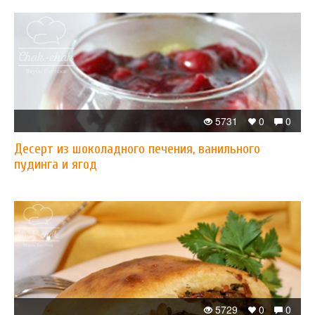
5731
0
0
Десерт из шоколадного печения, ванильного
пудинга и ягод
5729
0
0