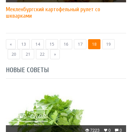
Мекленбургский картофельный рулет со
шкварками
«
13
14
15
16
17
18
19
20
21
22
»
НОВЫЕ СОВЕТЫ
7223
0
0