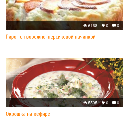
6168
0
0
Пирог с творожно-персиковой начинкой
5505
0
0
Окрошка на кефире