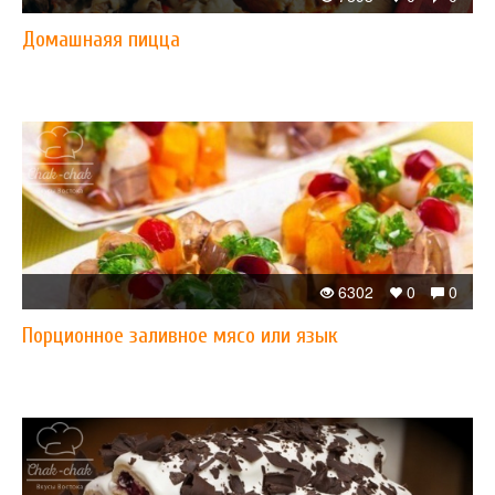
Домашнаяя пицца
6302
0
0
Порционное заливное мясо или язык