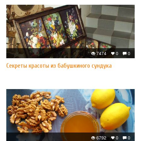
7474
0
0
Cекреты красоты из бабушкиного сундука
6792
0
0