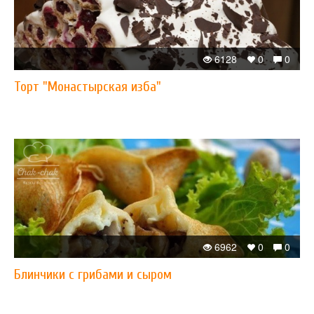
6128
0
0
Торт "Монастырская изба"
6962
0
0
Блинчики с грибами и сыром