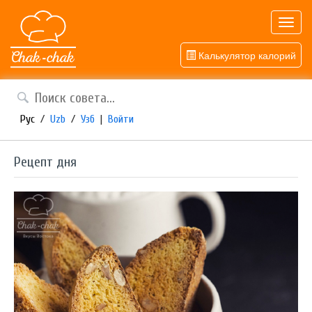
Toggl
navig
Калькулятор калорий
Рус
/
Uzb
/
Узб
|
Войти
Рецепт дня