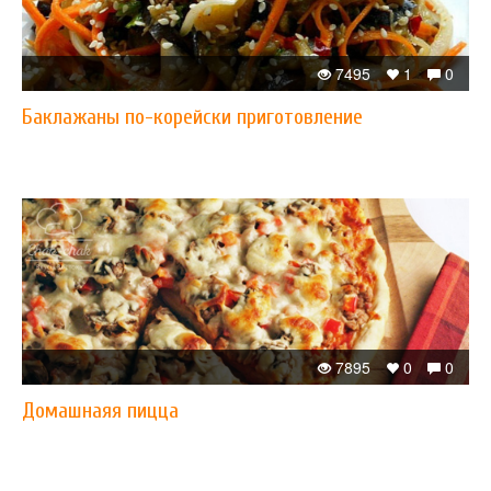
7495
1
0
Баклажаны по-корейски приготовление
7895
0
0
Домашнаяя пицца