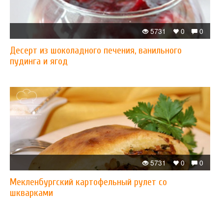
5731
0
0
Десерт из шоколадного печения, ванильного
пудинга и ягод
5731
0
0
Мекленбургский картофельный рулет со
шкварками