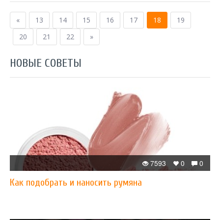
«
13
14
15
16
17
18
19
20
21
22
»
НОВЫЕ СОВЕТЫ
7593
0
0
Как подобрать и наносить румяна