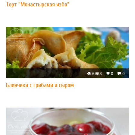
Торт "Монастырская изба"
6963
0
0
Блинчики с грибами и сыром