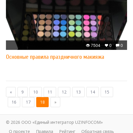
7504
0
0
Основные правила праздничного макияжа
«
9
10
11
12
13
14
15
16
17
18
»
© 2026 ООО «Единый интегратор UZINFOCOM»
О проекте
Правила
Рейтинг
Обратная связь