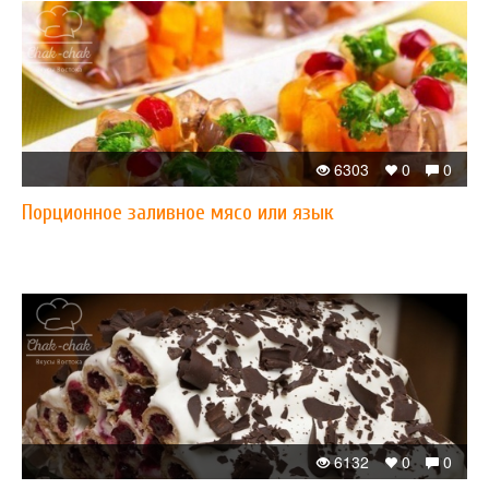
6303
0
0
Порционное заливное мясо или язык
6132
0
0