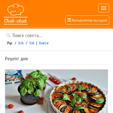
Toggl
navig
Калькулятор калорий
Рус
/
Uzb
/
Узб
|
Войти
Рецепт дня