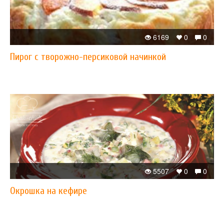
6169
0
0
Пирог с творожно-персиковой начинкой
5507
0
0
Окрошка на кефире