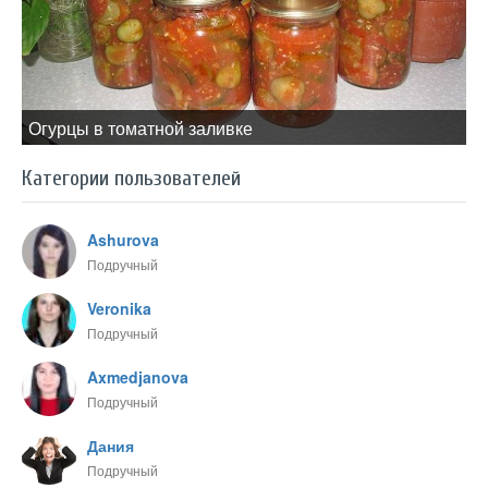
Огурцы в томатной заливке
Категории пользователей
Ashurova
Подручный
Veronika
Подручный
Axmedjanova
Подручный
Дания
Подручный