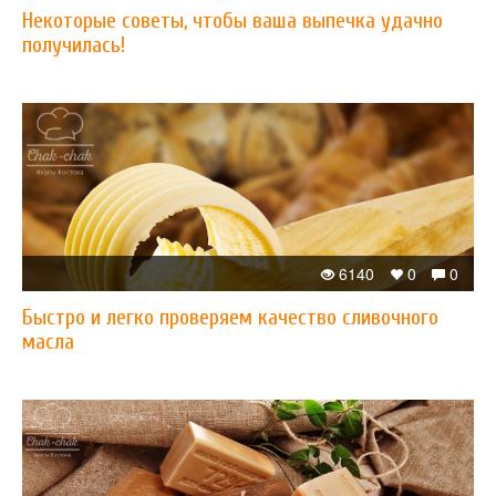
Некоторые советы, чтобы ваша выпечка удачно
получилась!
6140
0
0
Быстро и легко проверяем качество сливочного
масла