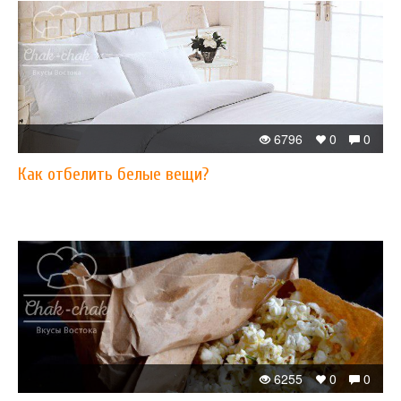
6796
0
0
Как отбелить белые вещи?
6255
0
0