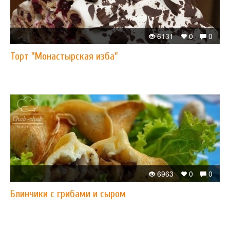
6131
0
0
Торт "Монастырская изба"
6963
0
0
Блинчики с грибами и сыром