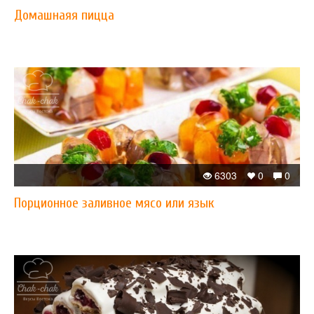
Домашнаяя пицца
6303
0
0
Порционное заливное мясо или язык