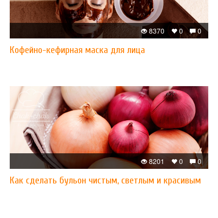
8370
0
0
Кофейно-кефирная маска для лица
8201
0
0
Как сделать бульон чистым, светлым и красивым