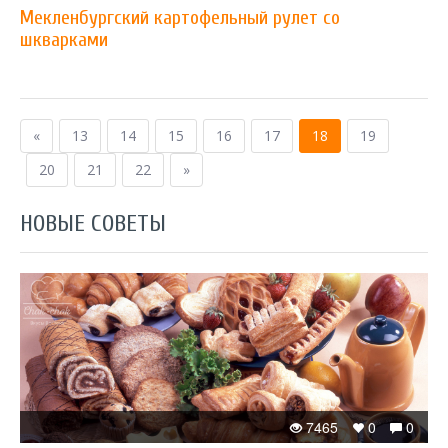
Мекленбургский картофельный рулет со
шкварками
«
13
14
15
16
17
18
19
20
21
22
»
НОВЫЕ СОВЕТЫ
7465
0
0