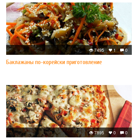
7495
1
0
Баклажаны по-корейски приготовление
7895
0
0