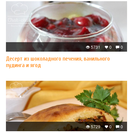
5731
0
0
Десерт из шоколадного печения, ванильного
пудинга и ягод
5729
0
0