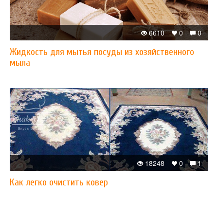
6610
0
0
Жидкость для мытья посуды из хозяйственного
мыла
18248
0
1
Как легко очистить ковер