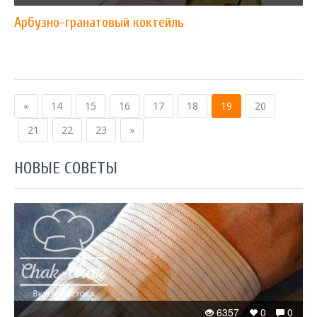
Арбузно-гранатовый коктейль
«
14
15
16
17
18
19
20
21
22
23
»
НОВЫЕ СОВЕТЫ
6357
0
0