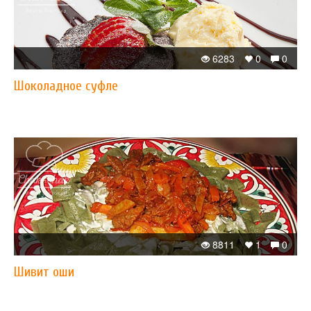
6283
0
0
Шоколадное суфле
8811
1
0
Шивит оши