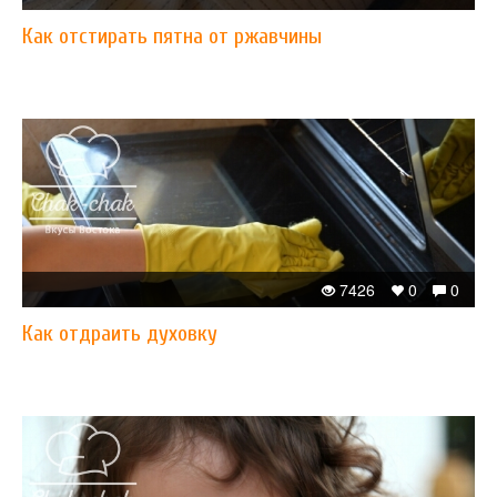
Как отстирать пятна от ржавчины
7426
0
0
Как отдраить духовку