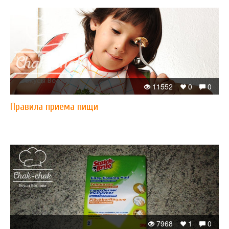
11552
0
0
Правила приема пищи
7968
1
0