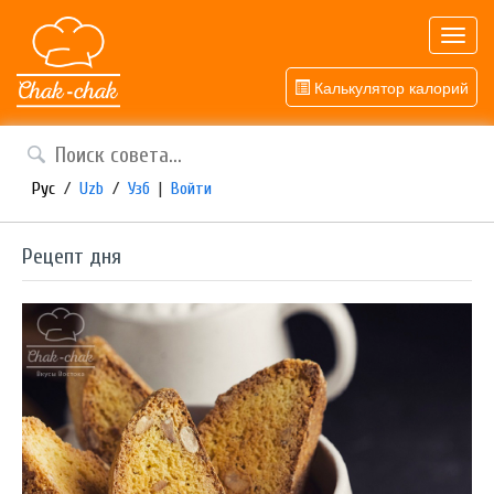
Toggl
navig
Калькулятор калорий
Рус
/
Uzb
/
Узб
|
Войти
Рецепт дня