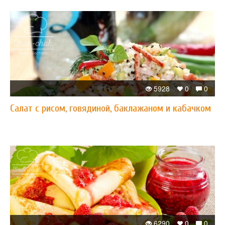
5928
0
0
Салат с рисом, говядиной, баклажаном и кабачком
6290
0
0