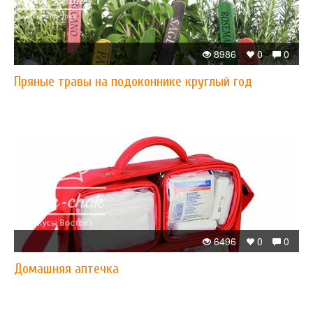
8986
0
0
Пряные травы на подоконнике круглый год
6496
0
0
Домашняя аптечка