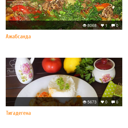
8068
1
0
Ажабсанда
5673
0
0
Тигадегена