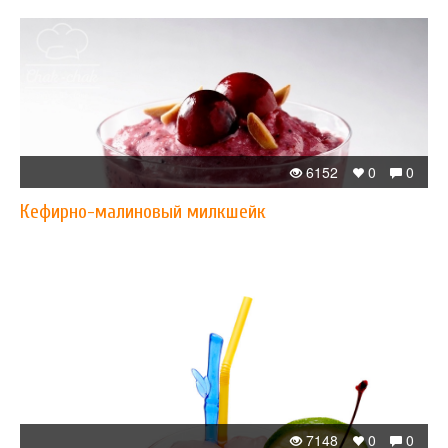
6152
0
0
Кефирно-малиновый милкшейк
7148
0
0