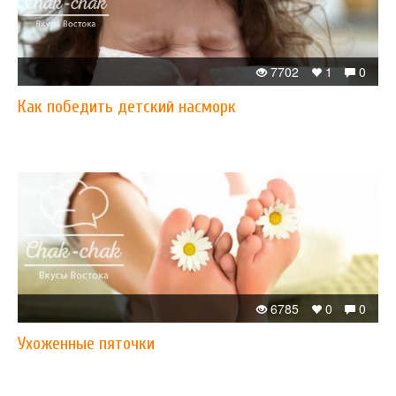
7702
1
0
Как победить детский насморк
6785
0
0
Ухоженные пяточки