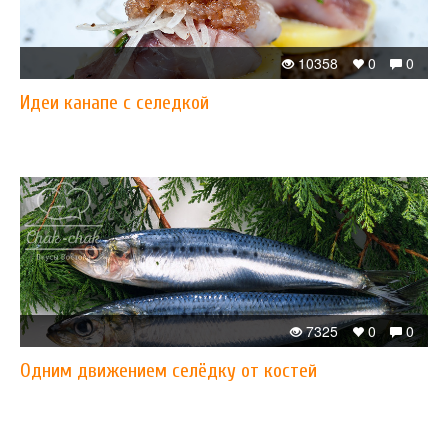
10358
0
0
Идеи канапе с селедкой
7325
0
0
Одним движением селёдку от костей