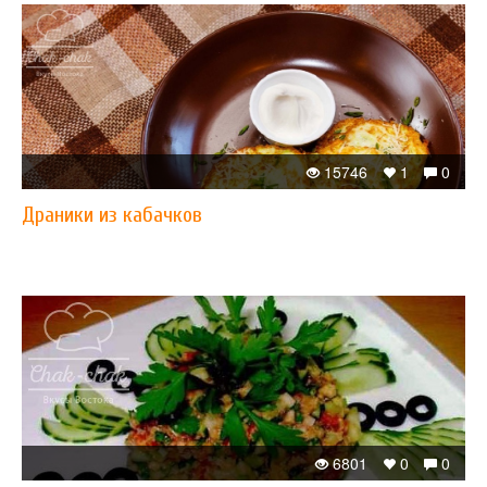
15746
1
0
Драники из кабачков
6801
0
0