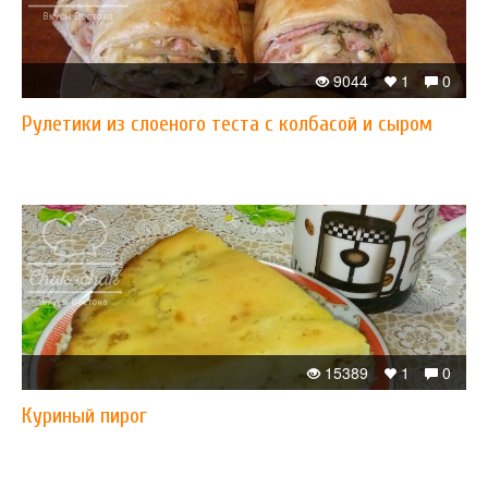
9044
1
0
Рулетики из слоеного теста с колбасой и сыром
15389
1
0
Куриный пирог