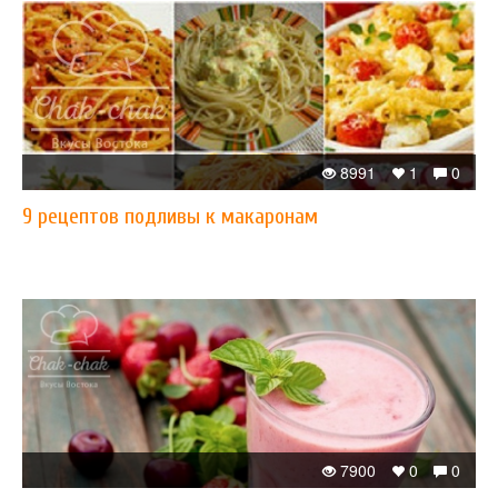
8991
1
0
​9 рецептов подливы к макаронам
7900
0
0