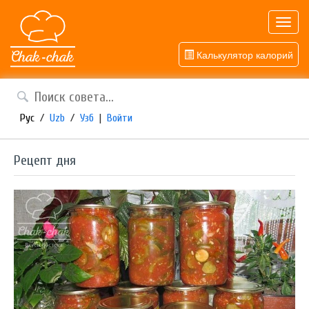
Toggl
navig
Калькулятор калорий
Рус
/
Uzb
/
Узб
|
Войти
Рецепт дня