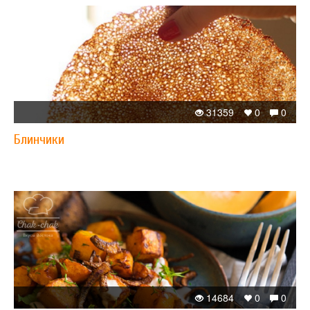
31359
0
0
Блинчики
14684
0
0