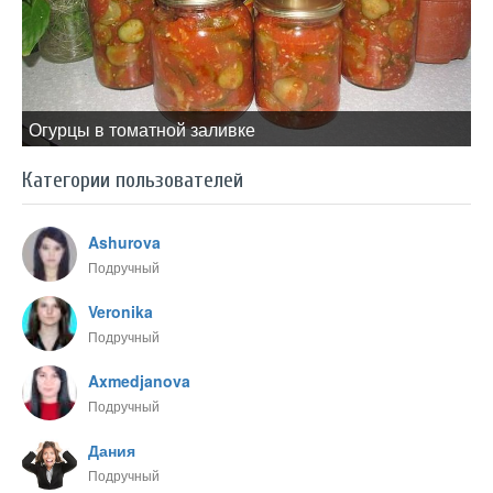
Огурцы в томатной заливке
Категории пользователей
Ashurova
Подручный
Veronika
Подручный
Axmedjanova
Подручный
Дания
Подручный