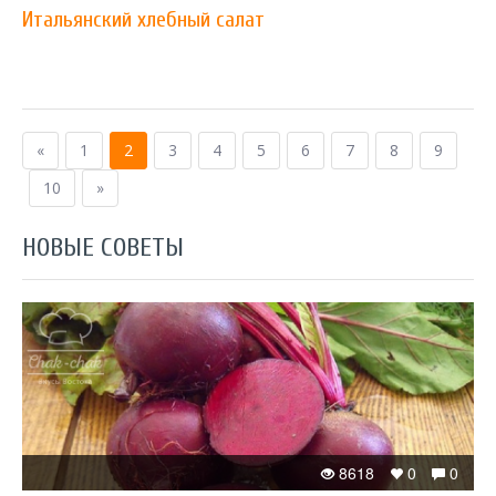
Итальянский хлебный салат
«
1
2
3
4
5
6
7
8
9
10
»
НОВЫЕ СОВЕТЫ
8618
0
0