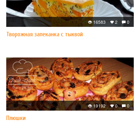
16583
2
0
Творожная запеканка с тыквой
19192
0
0
Плюшки