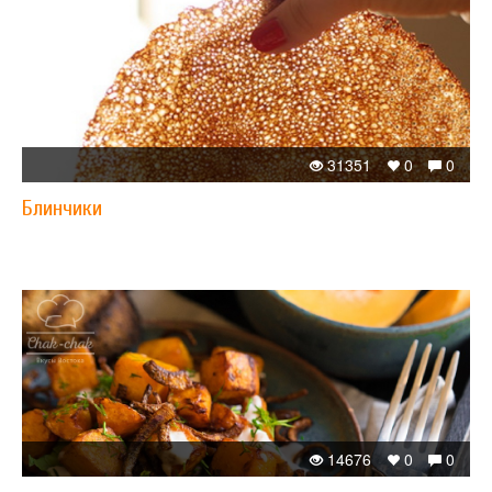
31351
0
0
Блинчики
14676
0
0