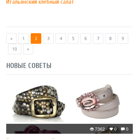
Итальянский хлебный салат
«
1
2
3
4
5
6
7
8
9
10
»
НОВЫЕ СОВЕТЫ
7362
0
0