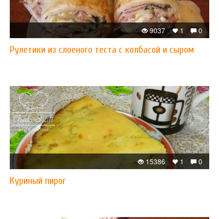
9037
1
0
Рулетики из слоеного теста с колбасой и сыром
15386
1
0
Куриный пирог