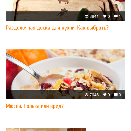
8641
0
1
Разделочная доска для кухни. Как выбрать?
7643
0
0
Мюсли. Польза или вред?