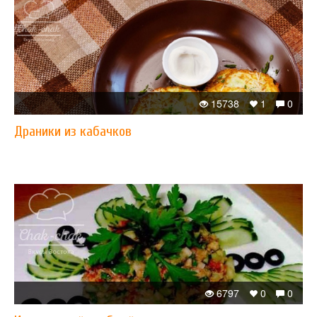
15738
1
0
Драники из кабачков
6797
0
0