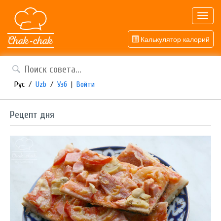
Toggl
navig
Калькулятор калорий
Рус
/
Uzb
/
Узб
|
Войти
Рецепт дня