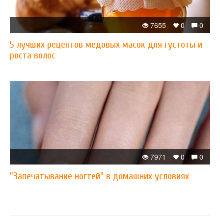
7655
0
0
5 лучших рецептов медовых масок для густоты и
роста волос
7971
0
0
"Запечатывание ногтей" в домашних условиях