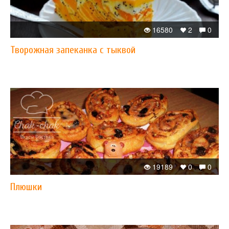
16580
2
0
Творожная запеканка с тыквой
19189
0
0
Плюшки