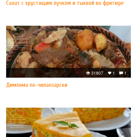
Салат с хрустящим лучком и тыквой во фритюре
31807
1
1
Димляма по-чиланзарски