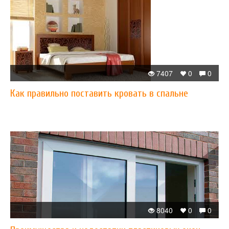
7407
0
0
Как правильно поставить кровать в спальне
8040
0
0