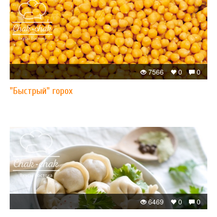
7566
0
0
"Быстрый" горох
6469
0
0