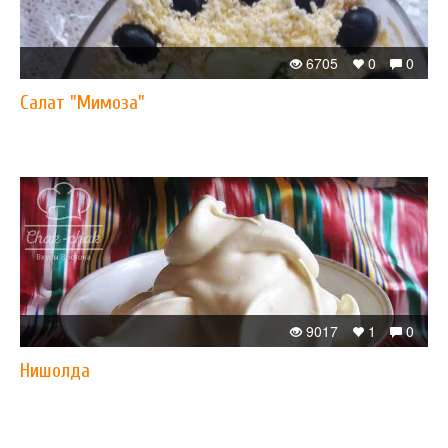
6705
0
0
Салат "Мимоза"
9017
1
0
Нишолда