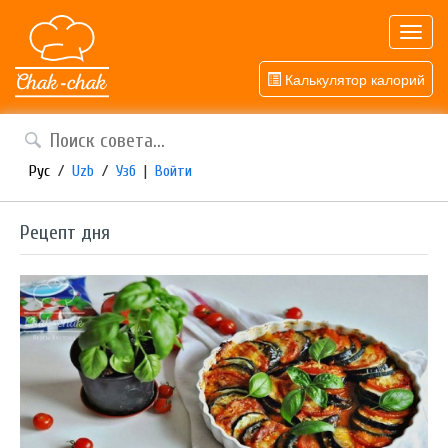
Toggl
navig
Калькулятор калорий
Рус
/
Uzb
/
Узб
|
Войти
Рецепт дня