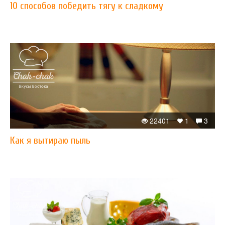
10 способов победить тягу к сладкому
22401
1
3
Как я вытираю пыль