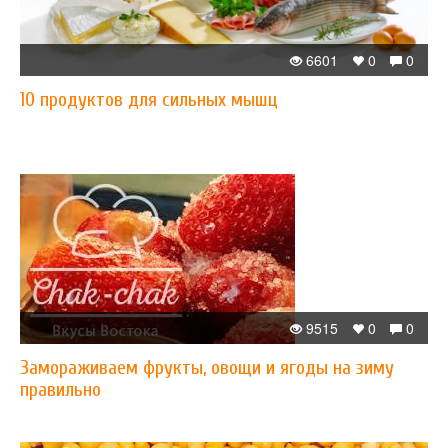
6601
0
0
10 продуктов для сильных мышц
9515
0
0
Замораживаем фрукты, овощи и ягоды на зиму
правильно