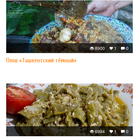
8900
1
0
Плов «Ташкентский тёмный»
6994
1
0