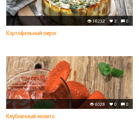
16232
3
0
Картофельный пирог
6028
0
0
Клубничный мохито