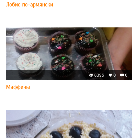
Лобио по-армянски
6395
0
0
Маффины