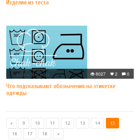
Изделия из теста
8027
2
0
Что подсказывают обозначения на этикетке
одежды
«
9
10
11
12
13
14
15
16
17
18
»