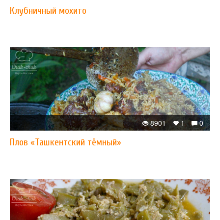
Клубничный мохито
8901
1
0
Плов «Ташкентский тёмный»