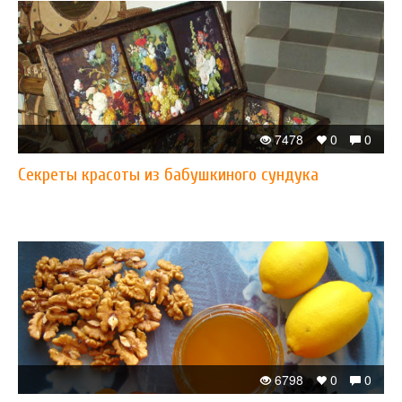
7478
0
0
Cекреты красоты из бабушкиного сундука
6798
0
0