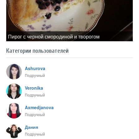
Пирог с черной смородиной и творогом
Категории пользователей
Ashurova
Подручный
Veronika
Подручный
Axmedjanova
Подручный
Дания
Подручный