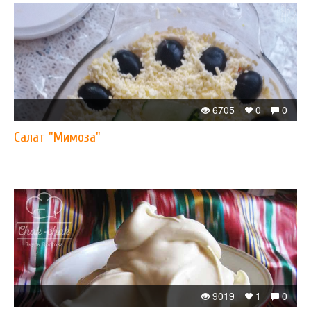
6705
0
0
Салат "Мимоза"
9019
1
0