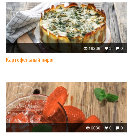
16236
3
0
Картофельный пирог
6030
0
0