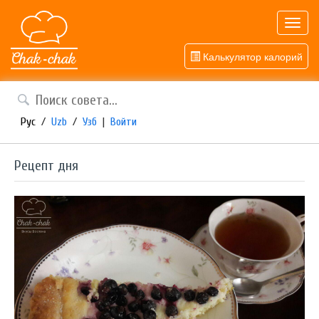
Toggl
navig
Калькулятор калорий
Рус
/
Uzb
/
Узб
|
Войти
Рецепт дня