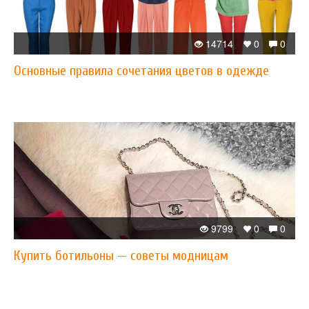
14714
0
0
Основные правила сочетания цветов в одежде
9799
0
0
Купить ботильоны — советы модницам