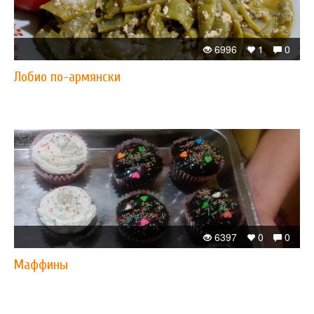
6996
1
0
Лобио по-армянски
6397
0
0
Маффины