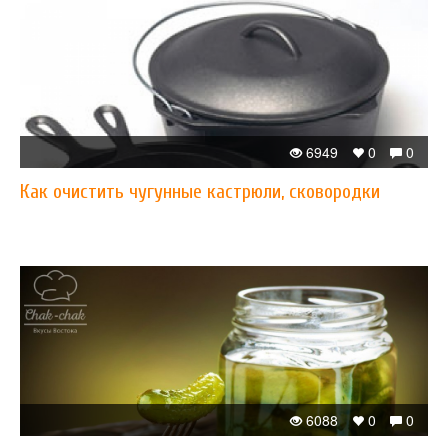
6949
0
0
Как очистить чугунные кастрюли, сковородки
6088
0
0