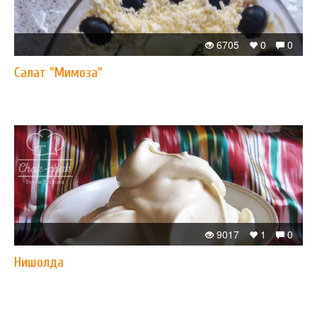
6705
0
0
Салат "Мимоза"
9017
1
0
Нишолда