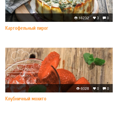
16232
3
0
Картофельный пирог
6028
0
0
Клубничный мохито