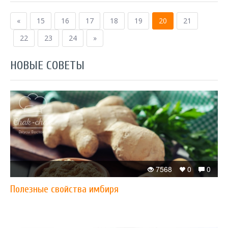
«
15
16
17
18
19
20
21
22
23
24
»
НОВЫЕ СОВЕТЫ
7568
0
0
Полезные свойства имбиря