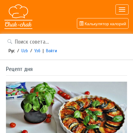
Toggl
navig
Калькулятор калорий
Рус
/
Uzb
/
Узб
|
Войти
Рецепт дня