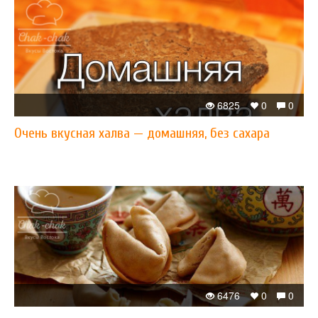
6825
0
0
Очень вкусная халва — домашняя, без сахара
6476
0
0