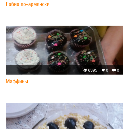
Лобио по-армянски
6395
0
0
Маффины