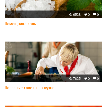
6538
0
0
Помощница соль
7635
0
0
Полезные советы на кухне