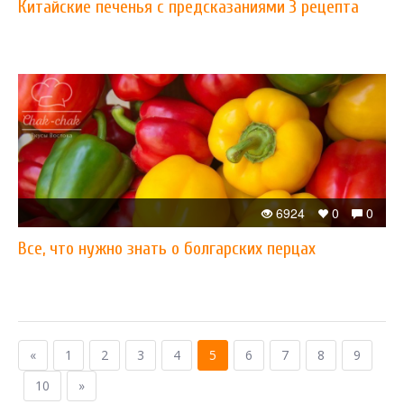
Китайские печенья с предсказаниями 3 рецепта
6924
0
0
Все, что нужно знать о болгарских перцах
«
1
2
3
4
5
6
7
8
9
10
»