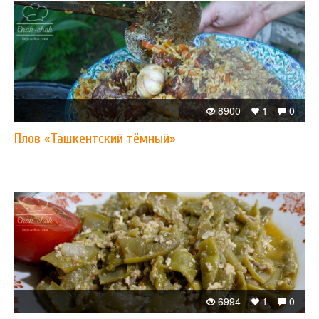
8900
1
0
Плов «Ташкентский тёмный»
6994
1
0