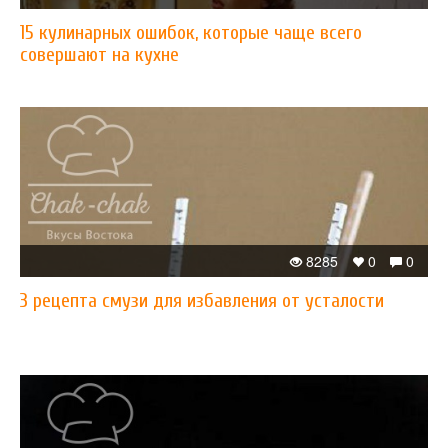
15 кулинарных ошибок, которые чаще всего
совершают на кухне
8285
0
0
3 рецепта смузи для избавления от усталости