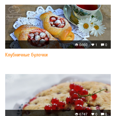
6660
1
0
Клубничные булочки​
6747
0
0