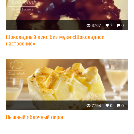
8707
7
0
Шоколадный кекс без муки «Шоколадное
настроение»
7794
0
0
Пышный яблочный пирог