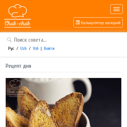
Toggl
navig
Калькулятор калорий
Рус
/
Uzb
/
Узб
|
Войти
Рецепт дня