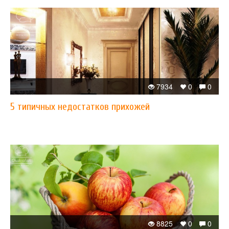
7934
0
0
5 типичных недостатков прихожей
8825
0
0