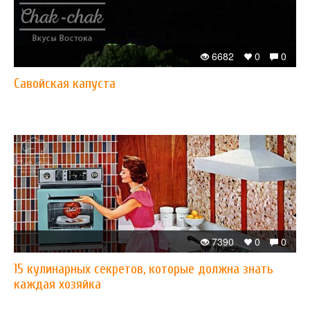
6682
0
0
Савойская капуста
7390
0
0
15 кулинарных секретов, которые должна знать
каждая хозяйка