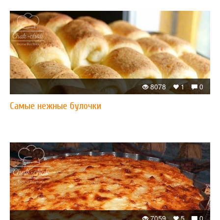
8078
1
0
Самые нежные булочки
7059
5
0