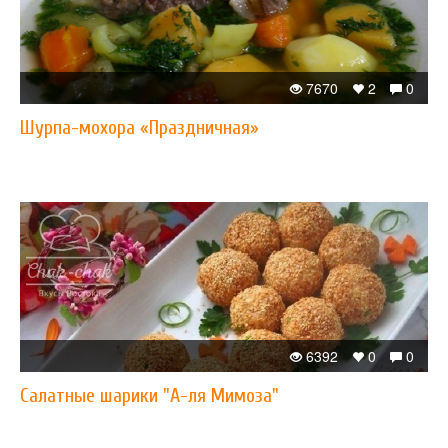
7670
2
0
Шурпа-мохора «Праздничная»
6392
0
0
Салатные шарики "А-ля Мимоза"