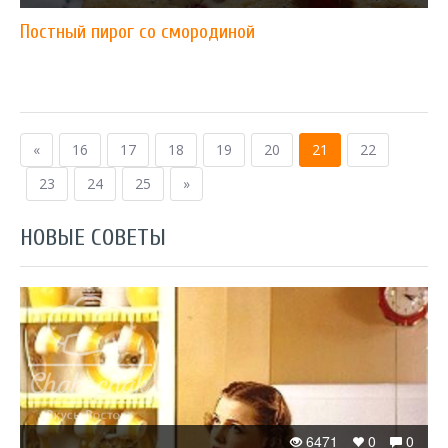
Постный пирог со смородиной
«
16
17
18
19
20
21
22
23
24
25
»
НОВЫЕ СОВЕТЫ
6471
0
0