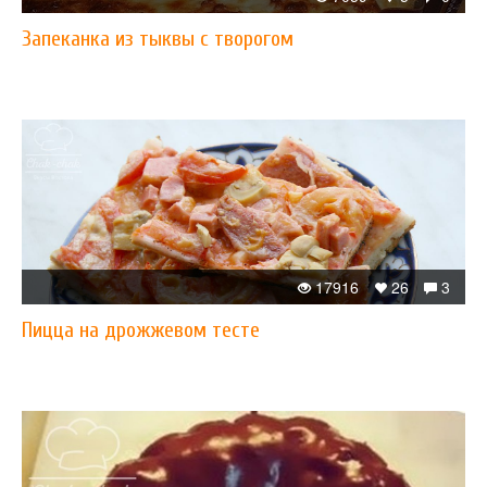
Запеканка из тыквы с творогом
17916
26
3
Пицца на дрожжевом тесте