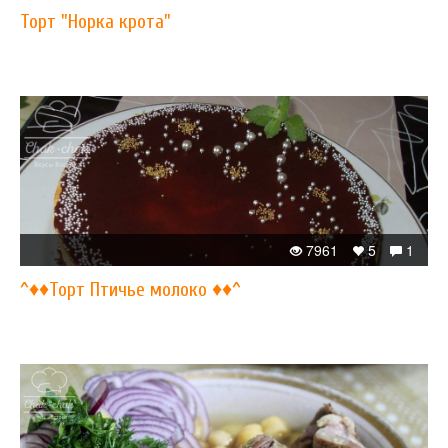
Торт "Норка крота"
7961
5
1
^♦♦Торт Птичье молоко ♦♦^