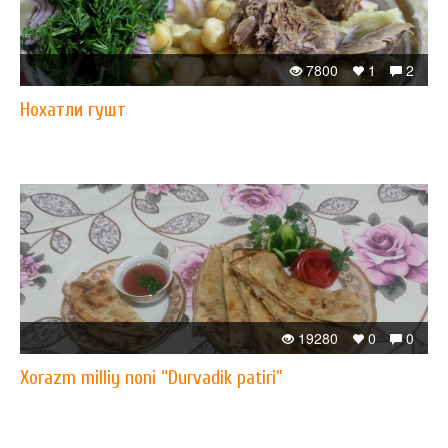
7800
1
2
Нохатли гушт
19280
0
0
Xorazm milliy noni “Durvadik patiri”