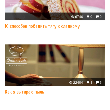
6746
0
0
10 способов победить тягу к сладкому
22404
1
3
Как я вытираю пыль