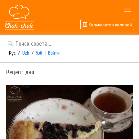
Toggl
navig
Калькулятор калорий
Рус
/
Uzb
/
Узб
|
Войти
Рецепт дня