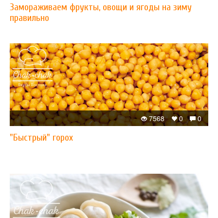
Замораживаем фрукты, овощи и ягоды на зиму
правильно
7568
0
0
"Быстрый" горох