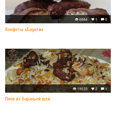
6884
1
0
Конфеты «Баунти»
19533
2
1
Плов из бараньей шеи