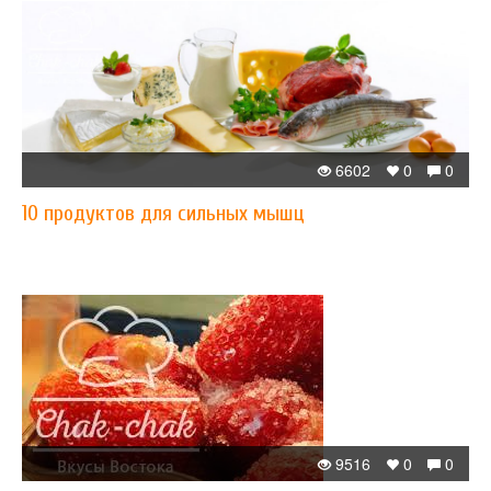
6602
0
0
10 продуктов для сильных мышц
9516
0
0