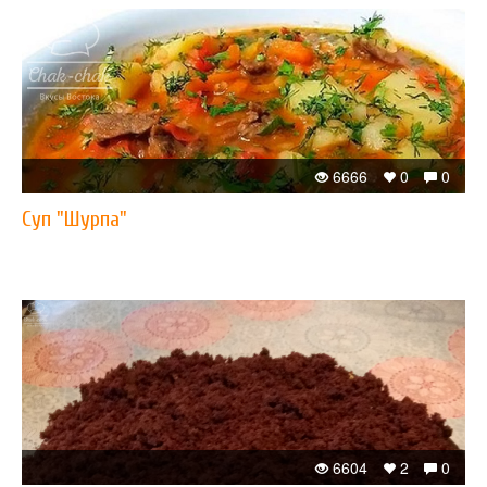
6666
0
0
Суп "Шурпа"
6604
2
0