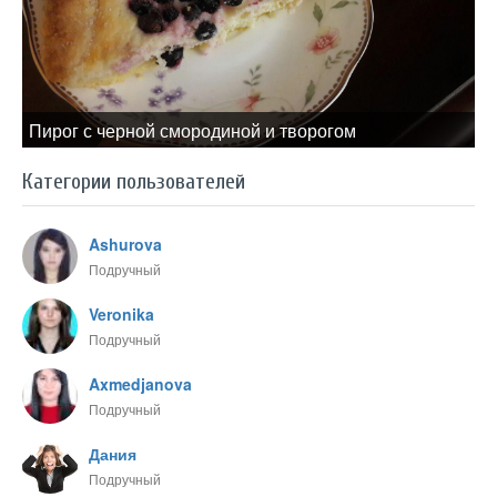
Пирог с черной смородиной и творогом
Категории пользователей
Ashurova
Подручный
Veronika
Подручный
Axmedjanova
Подручный
Дания
Подручный