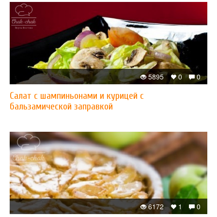
5895
0
0
Салат с шампиньонами и курицей с
бальзамической заправкой
6172
1
0