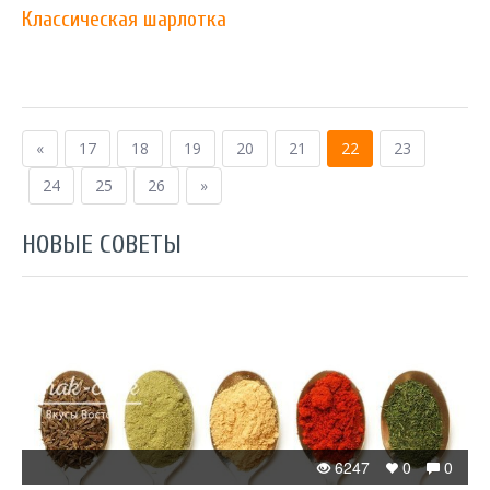
Классическая шарлотка
«
17
18
19
20
21
22
23
24
25
26
»
НОВЫЕ СОВЕТЫ
6247
0
0