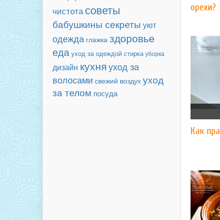
орехи?
советы
чистота
бабушкины секреты
уют
здоровье
одежда
глажка
еда
уход за одеждой
стирка
уборка
кухня
уход за
дизайн
волосами
уход
свежий воздух
за телом
посуда
Как пра