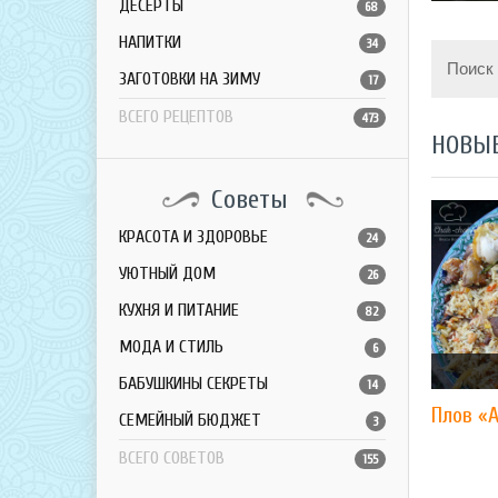
ДЕСЕРТЫ
68
НАПИТКИ
34
Поиск
ЗАГОТОВКИ НА ЗИМУ
17
ВСЕГО РЕЦЕПТОВ
473
НОВЫ
Советы
КРАСОТА И ЗДОРОВЬЕ
24
УЮТНЫЙ ДОМ
26
КУХНЯ И ПИТАНИЕ
82
МОДА И СТИЛЬ
6
БАБУШКИНЫ СЕКРЕТЫ
14
Плов «
СЕМЕЙНЫЙ БЮДЖЕТ
3
ВСЕГО СОВЕТОВ
155