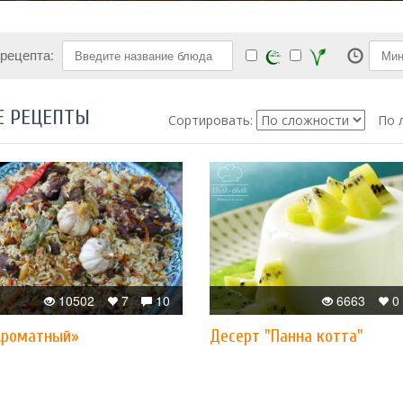
 рецепта:
Е РЕЦЕПТЫ
Сортировать:
По 
10502
7
10
6663
0
Ароматный»
Десерт "Панна котта"