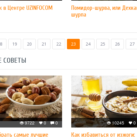
к в Центре UZINFOCOM
Помидор-шурва, или Дехка
шурпа
8
19
20
21
22
23
24
25
26
27
Е СОВЕТЫ
9722
0
0
10245
0
брать самые лучшие
Как избавиться от изжоги: