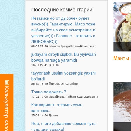
Последние комментарии
Независимо от дырочек будет
вкусно))) Гарантирую. Мясо тоже
выбирайте на свое усмотрение и
усвоение)))) Главное - готовить с
ЛЮБОВЬЮ)))
08-03 22:36 islamova ipargul khamidkhanovna
judayam ciroyli ciqibdi. Bu yiyiwdan
Манты 
bowqa narsaga yaramidi
16-01 22:41 D i l i m
tayyorlash usulini yozsangiz yaxshi
bo'lardi
28-12 15:10 Topradio.zn.uz online
Точно поможеть ?
17-02 17:08 Исмайлова Райхан Куанышбаевна
Как вариант, открыть семь
карточек...
25-09 14:54 Дания
Неа, я его добавляю совсем чуть-
чуть, для запаха!