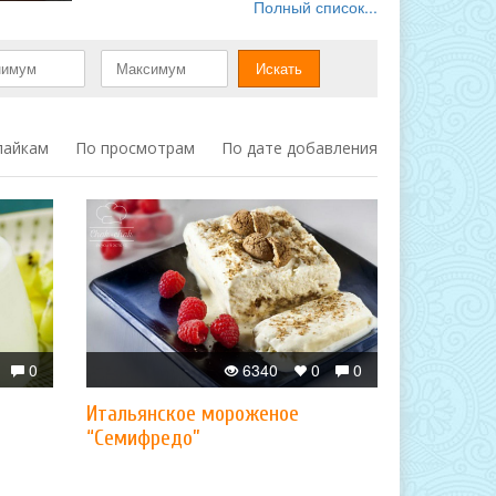
Полный список...
лайкам
По просмотрам
По дате добавления
0
6340
0
0
Итальянское мороженое
“Семифредо”