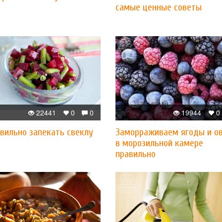
самые ценные советы
22441
0
0
19944
0
вильно запекать свеклу
Заморраживаем ягоды и о
в морозильной камере
правильно