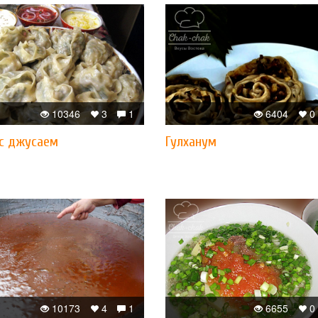
10346
3
1
6404
0
с джусаем
Гулханум
10173
4
1
6655
0