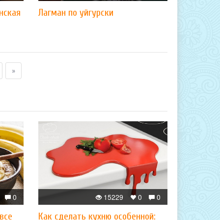
нская
Лагман по уйгурски
»
0
15229
0
0
 все
Как сделать кухню особенной: