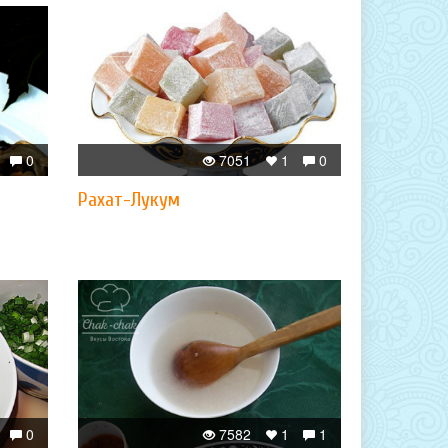
0
7051
1
0
Рахат-Лукум
0
7582
1
1