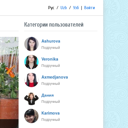
Рус
/
Uzb
/
Узб
|
Войти
Категории пользователей
Ashurova
Подручный
Veronika
Подручный
Axmedjanova
Подручный
Дания
Подручный
Karimova
Подручный