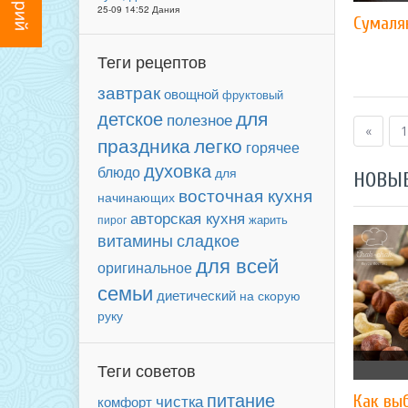
25-09 14:52 Дания
Сумаля
Теги рецептов
завтрак
овощной
фруктовый
для
детское
полезное
«
1
праздника
легко
горячее
духовка
блюдо
для
НОВЫ
восточная кухня
начинающих
авторская кухня
пирог
жарить
сладкое
витамины
для всей
оригинальное
семьи
диетический
на скорую
руку
Теги советов
питание
чистка
Как вы
комфорт