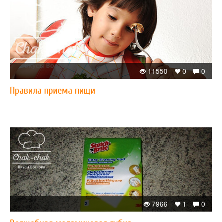
11550
0
0
Правила приема пищи
7966
1
0