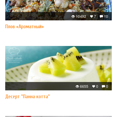
10492
7
10
Плов «Ароматный»
6655
0
0
Десерт "Панна котта"