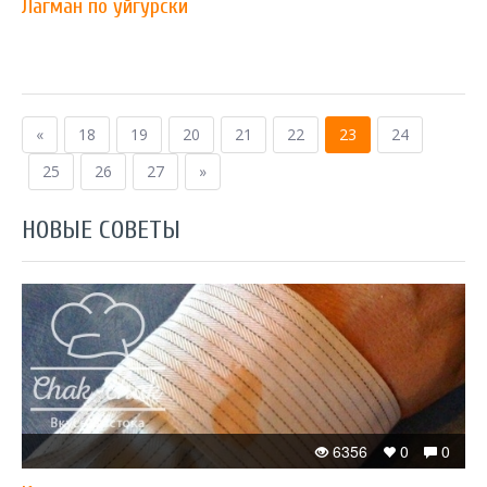
Лагман по уйгурски
«
18
19
20
21
22
23
24
25
26
27
»
НОВЫЕ СОВЕТЫ
6356
0
0