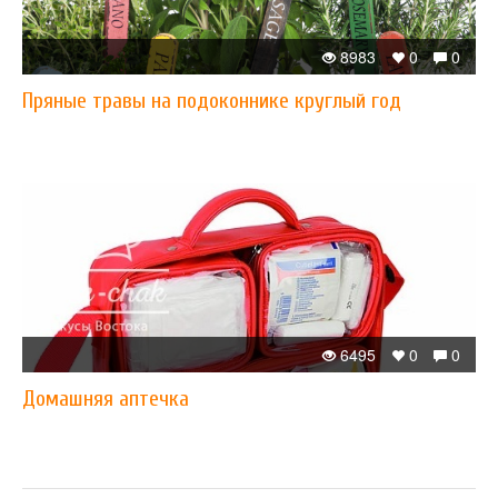
8983
0
0
Пряные травы на подоконнике круглый год
6495
0
0
Домашняя аптечка