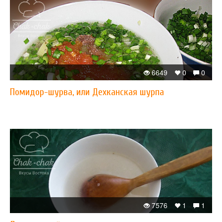
6649
0
0
Помидор-шурва, или Дехканская шурпа
7576
1
1