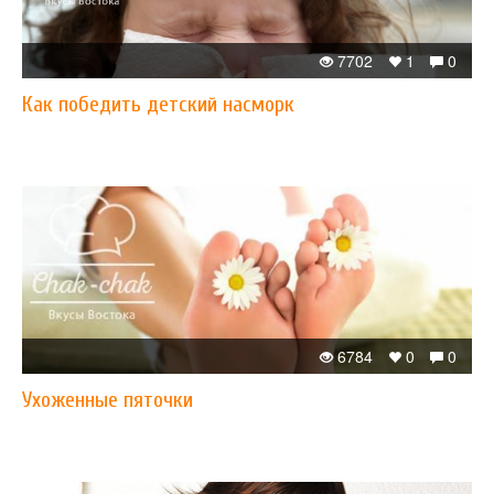
7702
1
0
Как победить детский насморк
6784
0
0
Ухоженные пяточки