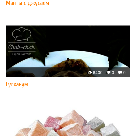
Манты с джусаем
6400
0
0
Гулханум