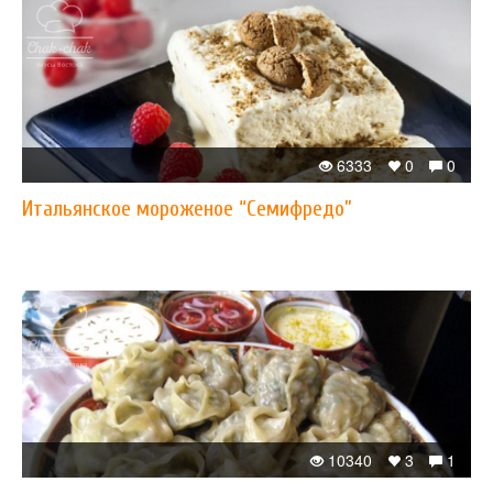
6333
0
0
Итальянское мороженое “Семифредо”
10340
3
1