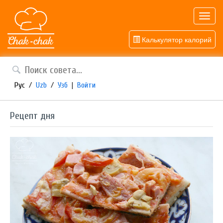
Toggl
navig
Калькулятор калорий
Рус
/
Uzb
/
Узб
|
Войти
Рецепт дня