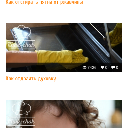
Как отстирать пятна от ржавчины
7426
0
0
Как отдраить духовку