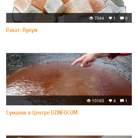
7044
1
0
Рахат-Лукум
10163
4
1
Сумаляк в Центре UZINFOCOM