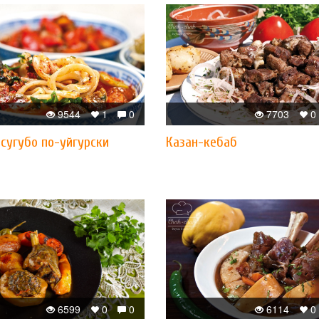
9544
1
0
7703
0
сугубо по-уйгурски
​Казан-кебаб
6599
0
0
6114
0