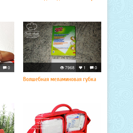
0
7968
1
0
Волшебная меламиновая губка