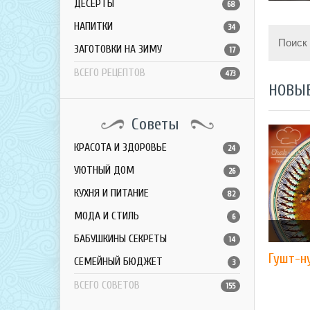
ДЕСЕРТЫ
68
НАПИТКИ
34
Поиск
ЗАГОТОВКИ НА ЗИМУ
17
ВСЕГО РЕЦЕПТОВ
473
НОВЫ
Советы
КРАСОТА И ЗДОРОВЬЕ
24
УЮТНЫЙ ДОМ
26
КУХНЯ И ПИТАНИЕ
82
МОДА И СТИЛЬ
6
БАБУШКИНЫ СЕКРЕТЫ
14
Гушт-н
СЕМЕЙНЫЙ БЮДЖЕТ
3
ВСЕГО СОВЕТОВ
155