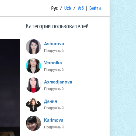
Рус
/
Uzb
/
Узб
|
Войти
Категории пользователей
Ashurova
Подручный
Veronika
Подручный
Axmedjanova
Подручный
Дания
Подручный
Karimova
Подручный