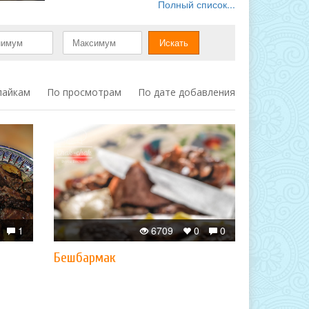
Полный список...
лайкам
По просмотрам
По дате добавления
1
6709
0
0
Бешбармак