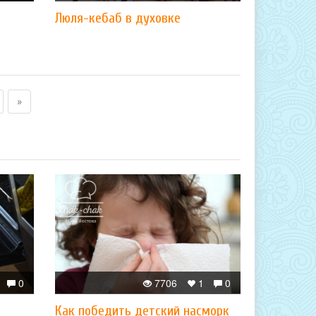
Люля-кебаб в духовке
»
0
7706
1
0
Как победить детский насморк