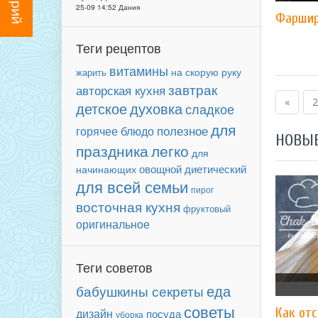
25-09 14:52 Дания
Фаршир
Теги рецептов
витамины
на скорую руку
жарить
завтрак
авторская кухня
«
2
детское
духовка
сладкое
для
полезное
горячее блюдо
НОВЫ
праздника
легко
для
овощной
диетический
начинающих
для всей семьи
пирог
восточная кухня
фруктовый
оригинальное
Теги советов
еда
бабушкины секреты
советы
Как отс
дизайн
посуда
уборка