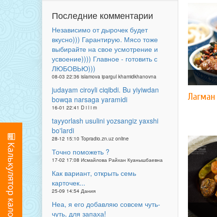
Последние комментарии
Независимо от дырочек будет
вкусно))) Гарантирую. Мясо тоже
выбирайте на свое усмотрение и
усвоение)))) Главное - готовить с
ЛЮБОВЬЮ)))
08-03 22:36 islamova ipargul khamidkhanovna
judayam ciroyli ciqibdi. Bu yiyiwdan
Лагман 
bowqa narsaga yaramidi
16-01 22:41 D i l i m
tayyorlash usulini yozsangiz yaxshi
bo'lardi
28-12 15:10 Topradio.zn.uz online
Точно поможеть ?
17-02 17:08 Исмайлова Райхан Куанышбаевна
Как вариант, открыть семь
карточек...
25-09 14:54 Дания
Неа, я его добавляю совсем чуть-
чуть, для запаха!