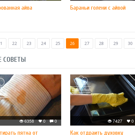
ованная айва
Бараньи голени с айвой
1
22
23
24
25
26
27
28
29
30
Е СОВЕТЫ
6358
0
0
7427
0
тирать пятна от
Как отдраить духовку