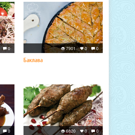
0
7901
0
0
​Баклава
0
6820
0
0