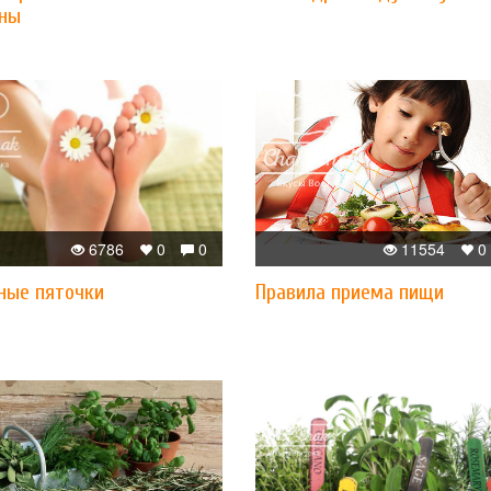
ны
6786
0
0
11554
0
ные пяточки
Правила приема пищи