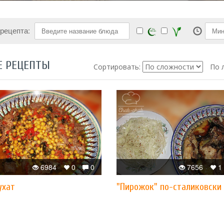
 рецепта:
Е РЕЦЕПТЫ
Сортировать:
По 
6984
0
0
7656
1
ухат
"Пирожок" по-сталиковски