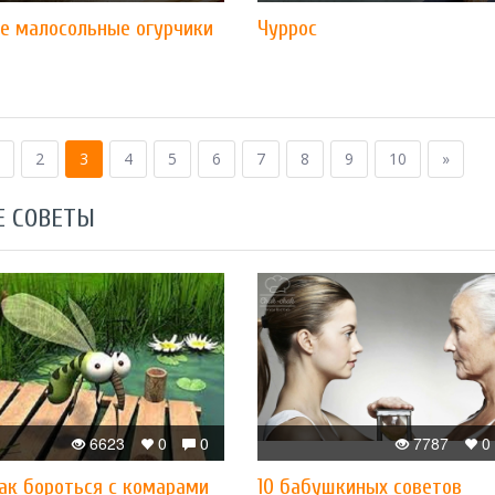
е малосольные огурчики
Чуррос
2
3
4
5
6
7
8
9
10
»
Е СОВЕТЫ
6623
0
0
7787
0
как бороться с комарами
10 бабушкиных советов