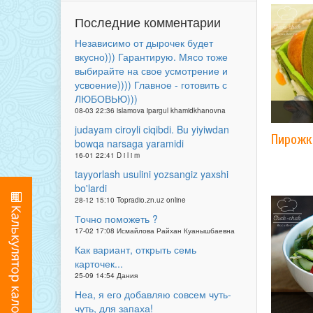
Последние комментарии
Независимо от дырочек будет
вкусно))) Гарантирую. Мясо тоже
выбирайте на свое усмотрение и
усвоение)))) Главное - готовить с
ЛЮБОВЬЮ)))
08-03 22:36 islamova ipargul khamidkhanovna
judayam ciroyli ciqibdi. Bu yiyiwdan
Пирожк
bowqa narsaga yaramidi
16-01 22:41 D i l i m
tayyorlash usulini yozsangiz yaxshi
bo'lardi
28-12 15:10 Topradio.zn.uz online
Точно поможеть ?
17-02 17:08 Исмайлова Райхан Куанышбаевна
Как вариант, открыть семь
карточек...
25-09 14:54 Дания
Неа, я его добавляю совсем чуть-
чуть, для запаха!