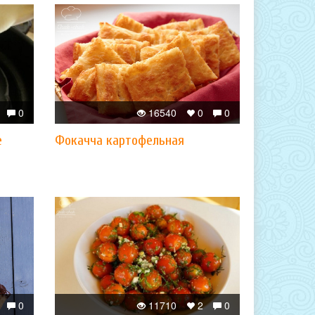
0
16540
0
0
е
Фокачча картофельная
0
11710
2
0