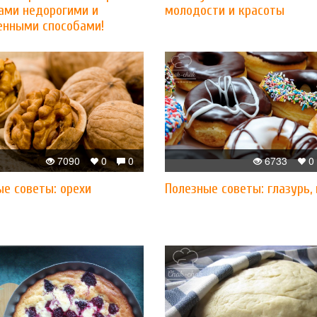
ами недорогими и
молодости и красоты
енными способами!
7090
0
0
6733
0
ые советы: орехи
Полезные советы: глазурь,