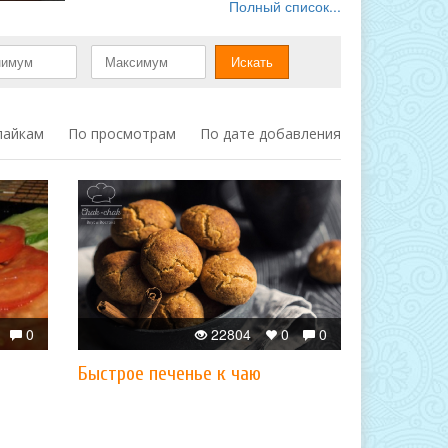
Полный список...
лайкам
По просмотрам
По дате добавления
0
22804
0
0
Быстрое печенье к чаю