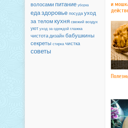
питание
волосами
и мошк
уборка
действ
здоровье
еда
уход
посуда
кухня
за телом
свежий воздух
уют
уход за одеждой
глажка
бабушкины
чистота
дизайн
секреты
чистка
стирка
советы
Полезн