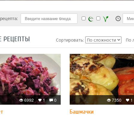
 рецепта:
Е РЕЦЕПТЫ
Сортировать:
По 
6992
1
0
7350
1
ет
Башмачки