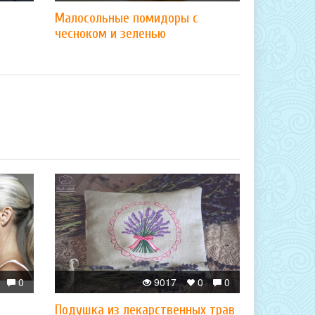
Малосольные помидоры с
чесноком и зеленью
0
9017
0
0
Подушка из лекарственных трав