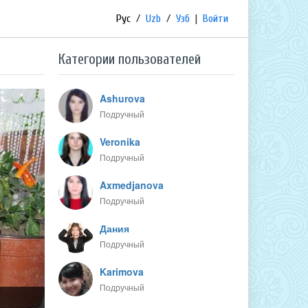
Рус
/
Uzb
/
Узб
|
Войти
Категории пользователей
Ashurova
Подручный
Veronika
Подручный
Axmedjanova
Подручный
Дания
Подручный
Karimova
Подручный