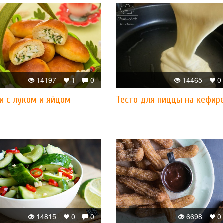
14197
1
0
14465
0
и с луком и яйцом
Тесто для пиццы на кефир
14815
0
0
6698
0