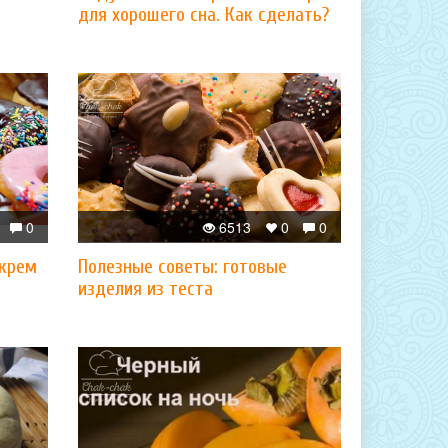
для хорошего сна. Как сделать?
0
6513
0
0
 крем
Полезные советы: готовые
изделия из теста