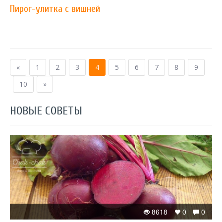
Пирог-улитка с вишней
«
1
2
3
4
5
6
7
8
9
10
»
НОВЫЕ СОВЕТЫ
8618
0
0