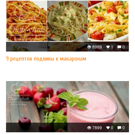
8989
1
0
​9 рецептов подливы к макаронам
7899
0
0