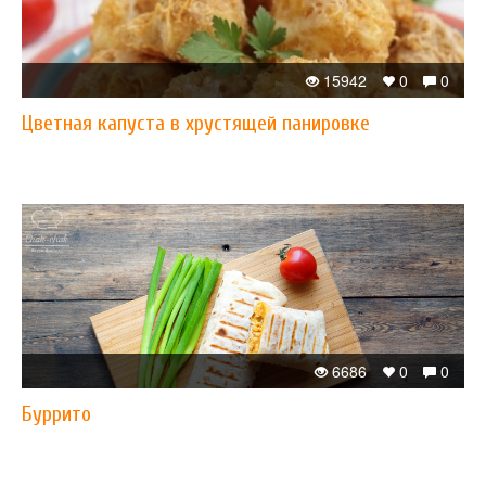
15942
0
0
Цветная капуста в хрустящей панировке
6686
0
0
Буррито