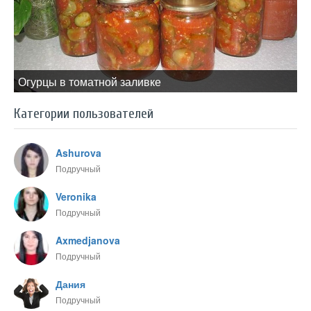
Огурцы в томатной заливке
Категории пользователей
Ashurova
Подручный
Veronika
Подручный
Axmedjanova
Подручный
Дания
Подручный