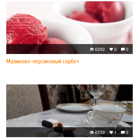
6292
0
0
Малиново-персиковый сорбет.
6539
1
0