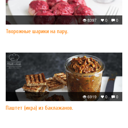
8397
0
0
Творожные шарики на пару.
6919
0
0
Паштет (икра) из баклажанов.