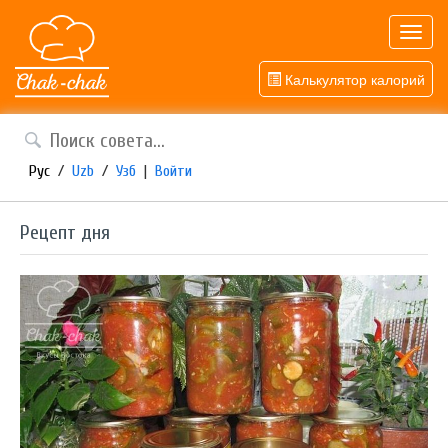
Toggl
navig
Калькулятор калорий
Рус
/
Uzb
/
Узб
|
Войти
Рецепт дня