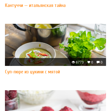
Кантуччи — итальянская тайна
6773
0
0
Суп-пюре из цукини с мятой