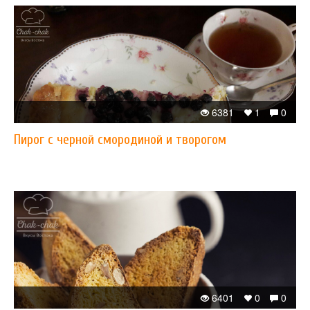
6381
1
0
Пирог с черной смородиной и творогом
6401
0
0