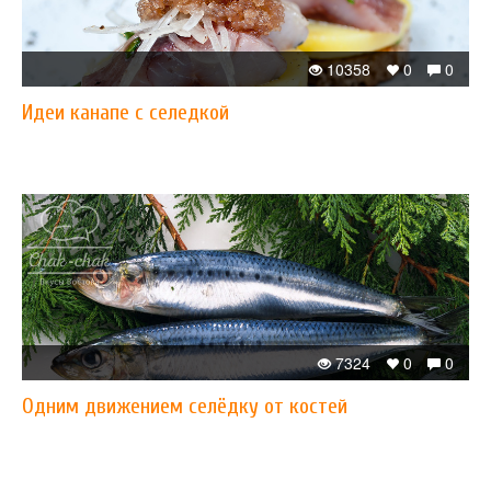
10358
0
0
Идеи канапе с селедкой
7324
0
0
Одним движением селёдку от костей