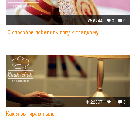
6744
0
0
10 способов победить тягу к сладкому
22397
1
3
Как я вытираю пыль