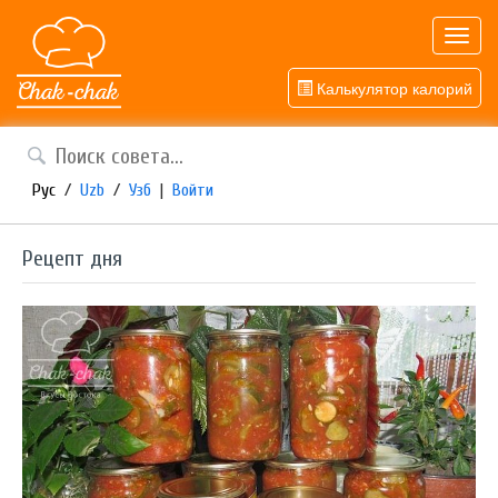
Toggl
navig
Калькулятор калорий
Рус
/
Uzb
/
Узб
|
Войти
Рецепт дня