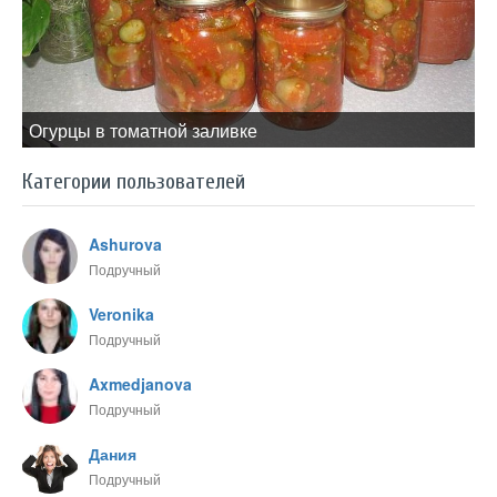
Огурцы в томатной заливке
Категории пользователей
Ashurova
Подручный
Veronika
Подручный
Axmedjanova
Подручный
Дания
Подручный