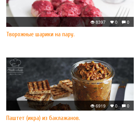
8397
0
0
Творожные шарики на пару.
6919
0
0
Паштет (икра) из баклажанов.