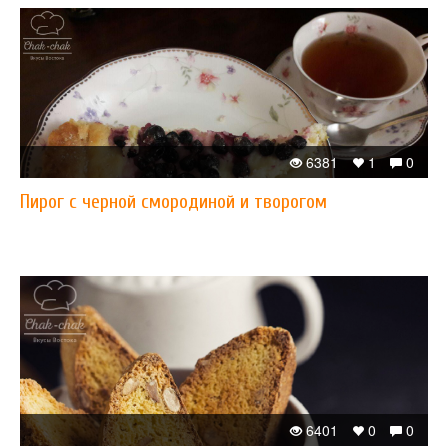
6381
1
0
Пирог с черной смородиной и творогом
6401
0
0