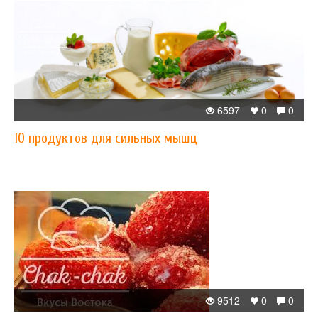
6597
0
0
10 продуктов для сильных мышц
9512
0
0