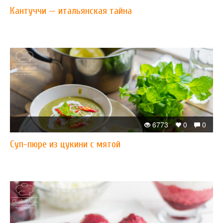
Кантуччи — итальянская тайна
6773
0
0
Суп-пюре из цукини с мятой