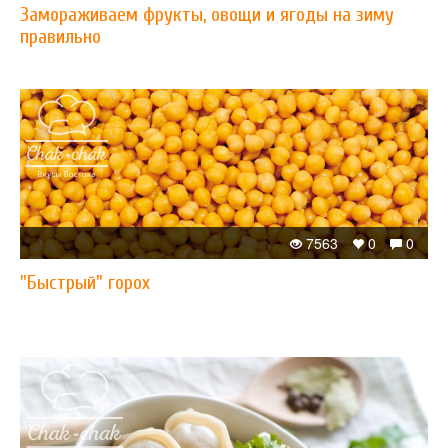
Замораживаем фрукты, овощи и ягоды на зиму
правильно
7563
0
0
"Быстрый" горох