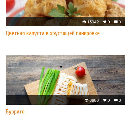
15942
0
0
Цветная капуста в хрустящей панировке
6686
0
0
Буррито