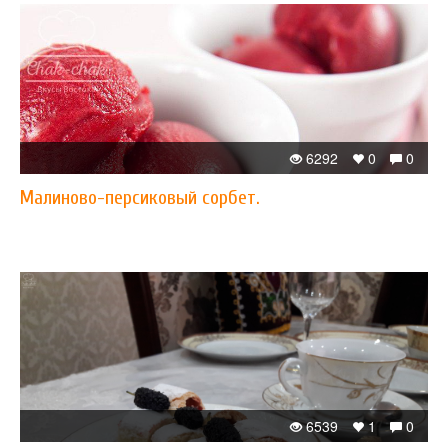
6292
0
0
Малиново-персиковый сорбет.
6539
1
0