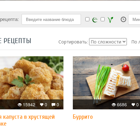
 рецепта:
Е РЕЦЕПТЫ
Сортировать:
По 
15942
0
0
6686
0
я капуста в хрустящей
Буррито
вке