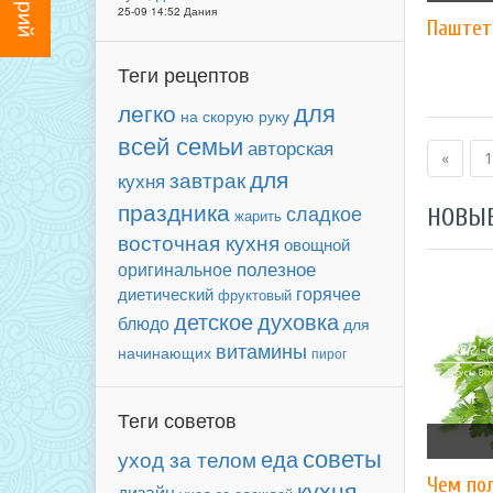
25-09 14:52 Дания
Паштет 
Теги рецептов
для
легко
на скорую руку
всей семьи
авторская
«
1
для
завтрак
кухня
праздника
сладкое
НОВЫ
жарить
восточная кухня
овощной
полезное
оригинальное
горячее
диетический
фруктовый
детское
духовка
блюдо
для
витамины
начинающих
пирог
Теги советов
советы
еда
уход за телом
Чем по
кухня
дизайн