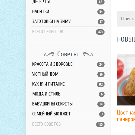
ДЕСЕРТЫ
68
НАПИТКИ
34
Поиск
ЗАГОТОВКИ НА ЗИМУ
17
ВСЕГО РЕЦЕПТОВ
473
НОВЫ
Советы
КРАСОТА И ЗДОРОВЬЕ
24
УЮТНЫЙ ДОМ
26
КУХНЯ И ПИТАНИЕ
82
МОДА И СТИЛЬ
6
БАБУШКИНЫ СЕКРЕТЫ
14
Цветна
СЕМЕЙНЫЙ БЮДЖЕТ
3
паниро
ВСЕГО СОВЕТОВ
155