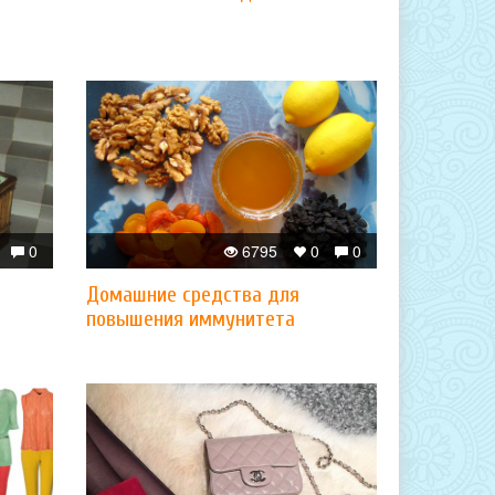
0
6795
0
0
Домашние средства для
повышения иммунитета