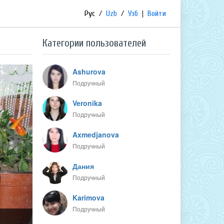
Рус
/
Uzb
/
Узб
|
Войти
Категории пользователей
Ashurova
Подручный
Veronika
Подручный
Axmedjanova
Подручный
Дания
Подручный
Karimova
Подручный