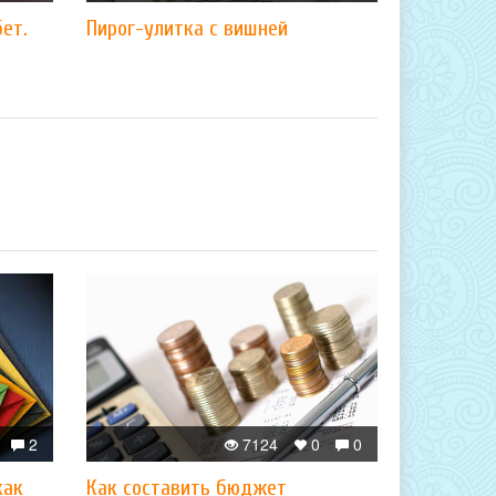
ет.
Пирог-улитка с вишней
2
7124
0
0
как
Как составить бюджет