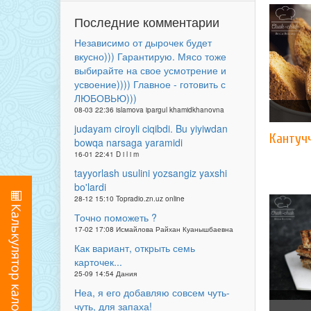
Последние комментарии
Независимо от дырочек будет
вкусно))) Гарантирую. Мясо тоже
выбирайте на свое усмотрение и
усвоение)))) Главное - готовить с
ЛЮБОВЬЮ)))
08-03 22:36 islamova ipargul khamidkhanovna
judayam ciroyli ciqibdi. Bu yiyiwdan
Кантуч
bowqa narsaga yaramidi
16-01 22:41 D i l i m
tayyorlash usulini yozsangiz yaxshi
bo'lardi
28-12 15:10 Topradio.zn.uz online
Точно поможеть ?
17-02 17:08 Исмайлова Райхан Куанышбаевна
Как вариант, открыть семь
карточек...
25-09 14:54 Дания
Неа, я его добавляю совсем чуть-
чуть, для запаха!