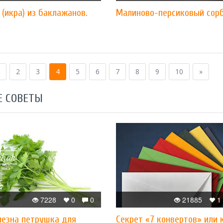
(икра) из баклажанов.
Малиново-персиковый сорб
2
3
4
5
6
7
8
9
10
»
Е СОВЕТЫ
7228
0
0
21885
1
лезна петрушка для
Секрет «7 конвертов» или 