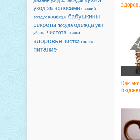
уход за одеждой
здоров
уход за волосами
свежий
бабушкины
комфорт
воздух
секреты
одежда
уют
посуда
чистота
уборка
стирка
здоровье
чистка
глажка
питание
Как эк
бюджет