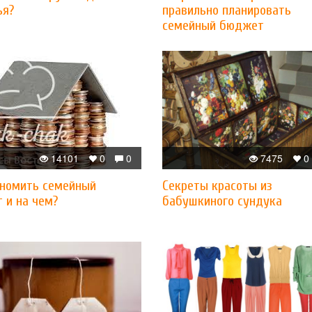
ья?
правильно планировать
семейный бюджет
14101
0
0
7475
0
ономить семейный
Cекреты красоты из
 и на чем?
бабушкиного сундука