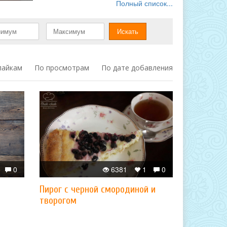
Полный список...
лайкам
По просмотрам
По дате добавления
0
6381
1
0
Пирог с черной смородиной и
творогом