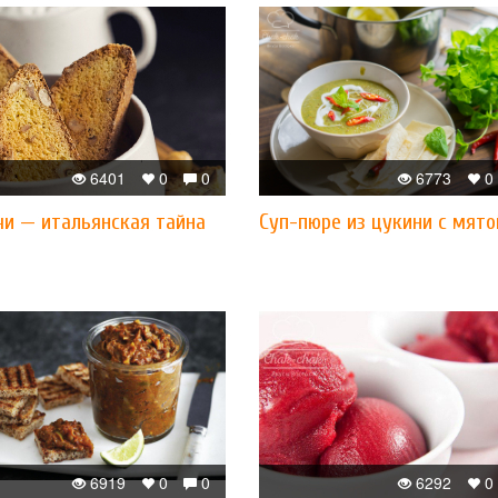
6401
0
0
6773
0
чи — итальянская тайна
Суп-пюре из цукини с мято
6919
0
0
6292
0