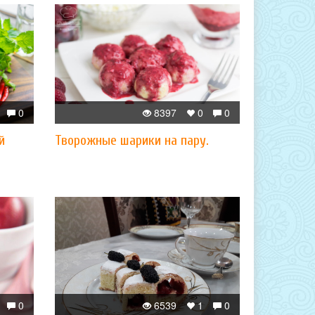
0
8397
0
0
й
Творожные шарики на пару.
0
6539
1
0