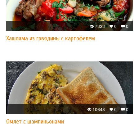
7323
0
0
Хашлама из говядины с картофелем
10648
0
0
Омлет с шампиньонами