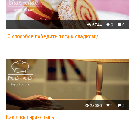
6744
0
0
10 способов победить тягу к сладкому
22396
1
3
Как я вытираю пыль