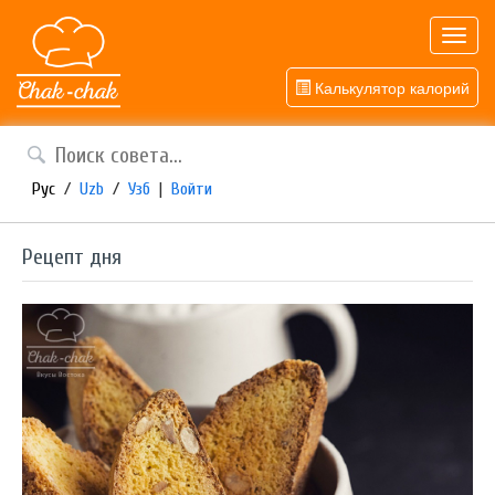
Toggl
navig
Калькулятор калорий
Рус
/
Uzb
/
Узб
|
Войти
Рецепт дня