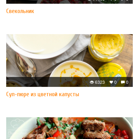
Свекольник
6323
0
0
Суп-пюре из цветной капусты