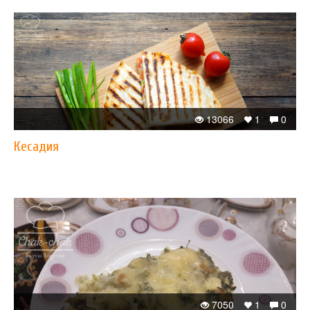
13066
1
0
Кесадия
7050
1
0