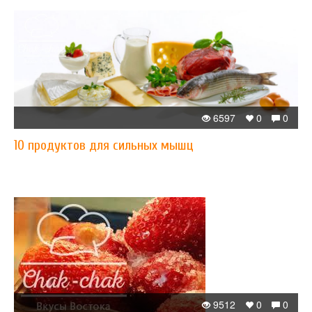
6597
0
0
10 продуктов для сильных мышц
9512
0
0