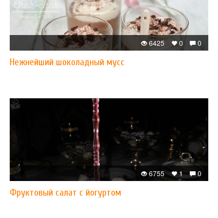
6425
0
0
Нежнейший шоколадный мусс
6755
1
0
Фруктовый салат с йогуртом