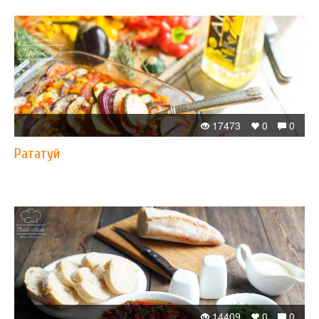
17473
0
0
Рататуй
14409
0
0