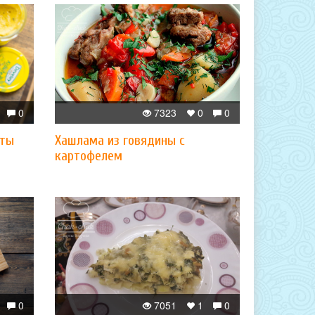
0
7323
0
0
сты
Хашлама из говядины с
картофелем
0
7051
1
0