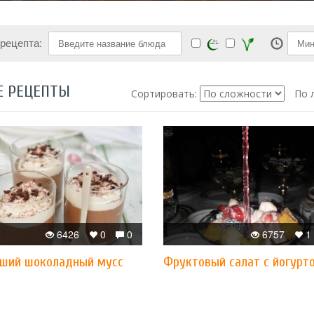
 рецепта:
Е РЕЦЕПТЫ
Сортировать:
По 
6426
0
0
6757
1
ший шоколадный мусс
Фруктовый салат с йогурт