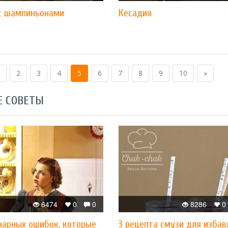
с шампиньонами
Кесадия
2
3
4
5
6
7
8
9
10
»
Е СОВЕТЫ
6474
0
0
8286
0
инарных ошибок, которые
3 рецепта смузи для избав