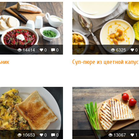
14414
0
0
6325
0
ьник
Суп-пюре из цветной капу
10653
0
0
13067
1