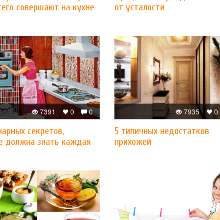
сего совершают на кухне
от усталости
7391
0
0
7935
0
нарных секретов,
5 типичных недостатков
е должна знать каждая
прихожей
а