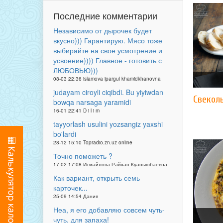
Последние комментарии
Независимо от дырочек будет
вкусно))) Гарантирую. Мясо тоже
выбирайте на свое усмотрение и
усвоение)))) Главное - готовить с
ЛЮБОВЬЮ)))
08-03 22:36 islamova ipargul khamidkhanovna
judayam ciroyli ciqibdi. Bu yiyiwdan
Свекол
bowqa narsaga yaramidi
16-01 22:41 D i l i m
tayyorlash usulini yozsangiz yaxshi
bo'lardi
28-12 15:10 Topradio.zn.uz online
Точно поможеть ?
17-02 17:08 Исмайлова Райхан Куанышбаевна
Как вариант, открыть семь
карточек...
25-09 14:54 Дания
Неа, я его добавляю совсем чуть-
чуть, для запаха!