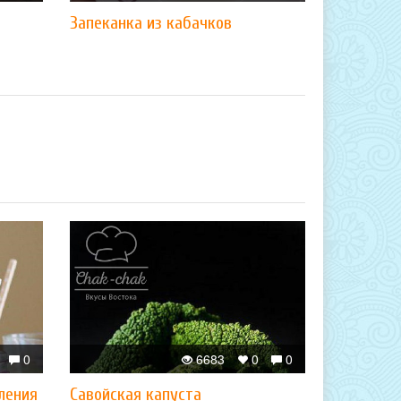
Запеканка из кабачков
0
6683
0
0
ления
Савойская капуста