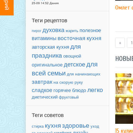
25-09 14:52 Дания
Омлет 
Теги рецептов
духовка
полезное
пирог
жарить
восточная кухня
витамины
«
1
для
авторская кухня
праздника
овощной
НОВЫ
для
детское
оригинальное
всей семьи
для начинающих
завтрак
на скорую руку
легко
сладкое
горячее блюдо
диетический
фруктовый
Теги советов
кухня
здоровье
уход
стирка
15 кул
дизайн
комфорт
за одеждой