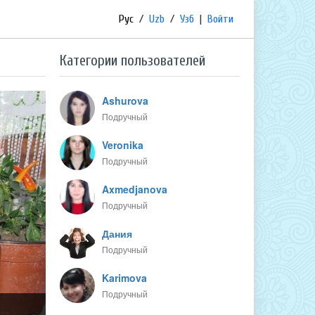
Рус
/
Uzb
/
Узб
|
Войти
Категории пользователей
Ashurova
Подручный
Veronika
Подручный
Axmedjanova
Подручный
Дания
Подручный
Karimova
Подручный