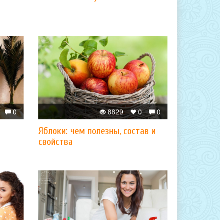
0
8829
0
0
Яблоки: чем полезны, состав и
свойства