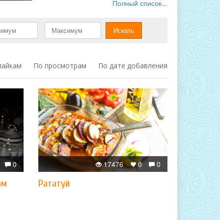
Полный список...
лайкам
По просмотрам
По дате добавления
0
17476
0
0
ом
Рататуй