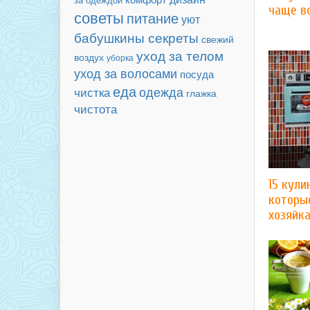
чаще в
советы
питание
уют
бабушкины секреты
свежий
уход за телом
воздух
уборка
уход за волосами
посуда
еда
чистка
одежда
глажка
чистота
15 кули
которы
хозяйк