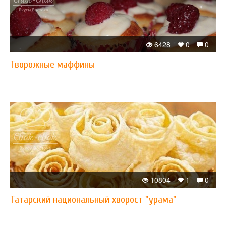
6428
0
0
Творожные маффины
10804
1
0
Татарский национальный хворост "урама"