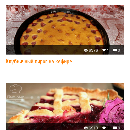
6376
1
0
Клубничный пирог на кефире
6919
1
0