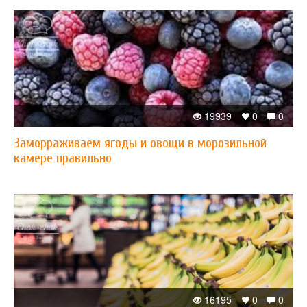
19939
0
0
Заморраживаем ягоды и овощи в морозильной
камере правильно
16195
0
0