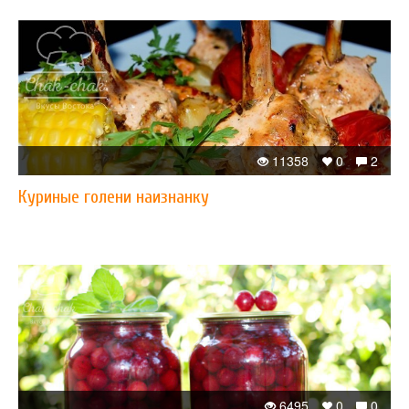
11358
0
2
Куриные голени наизнанку
6495
0
0