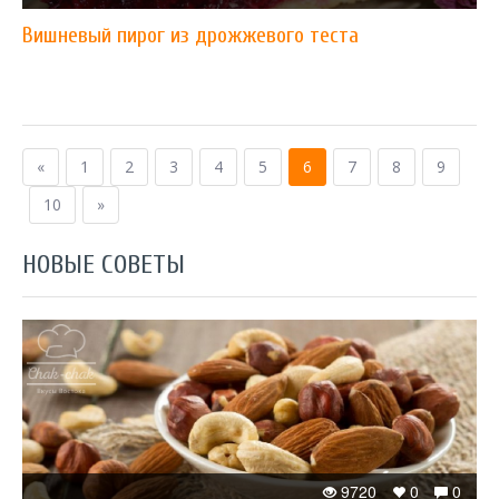
Вишневый пирог из дрожжевого теста
«
1
2
3
4
5
6
7
8
9
10
»
НОВЫЕ СОВЕТЫ
9720
0
0