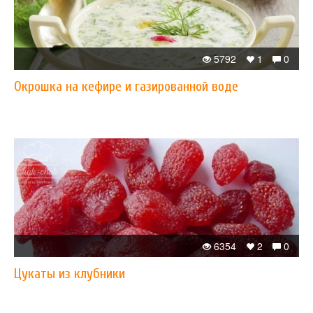
5792
1
0
Окрошка на кефире и газированной воде
6354
2
0
Цукаты из клубники