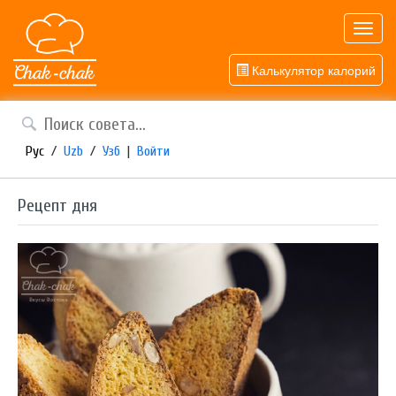
Toggl
navig
Калькулятор калорий
Рус
/
Uzb
/
Узб
|
Войти
Рецепт дня