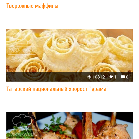
Творожные маффины
10812
1
0
Татарский национальный хворост "урама"