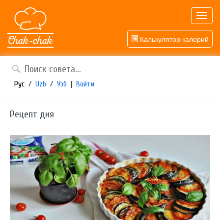
Toggl
navig
Калькулятор калорий
Рус
/
Uzb
/
Узб
|
Войти
Рецепт дня