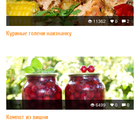
11362
0
2
Куриные голени наизнанку
6499
0
0
Компот из вишни