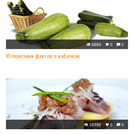
6889
0
0
10 полезных фактов о кабачках
10358
0
0