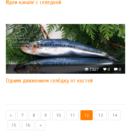
Идеи канапе с селедкой
7327
0
0
Одним движением селёдку от костей
«
7
8
9
10
11
12
13
14
15
16
»