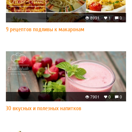
8991
1
0
​9 рецептов подливы к макаронам
7901
0
0
30 вкусных и полезных напитков