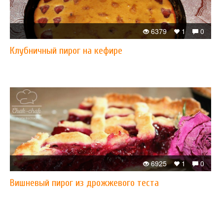
6379
1
0
Клубничный пирог на кефире
6925
1
0
Вишневый пирог из дрожжевого теста