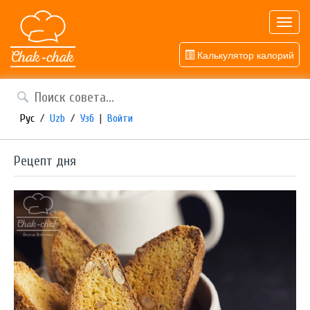
Toggl
navig
Калькулятор калорий
Рус
/
Uzb
/
Узб
|
Войти
Рецепт дня