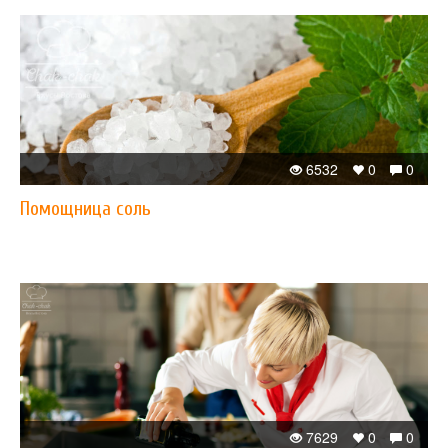
6532
0
0
Помощница соль
7629
0
0