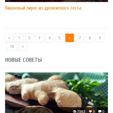
Вишневый пирог из дрожжевого теста
«
1
2
3
4
5
6
7
8
9
10
»
НОВЫЕ СОВЕТЫ
7563
0
0