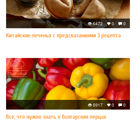
6472
0
0
Китайские печенья с предсказаниями 3 рецепта
6917
0
0
Все, что нужно знать о болгарских перцах