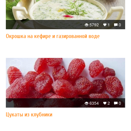
5792
1
0
Окрошка на кефире и газированной воде
6354
2
0
Цукаты из клубники