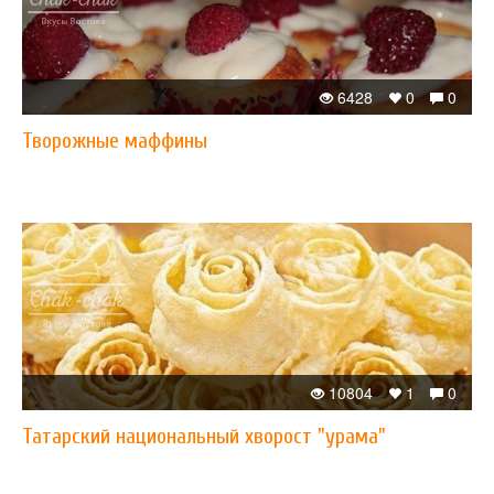
6428
0
0
Творожные маффины
10804
1
0
Татарский национальный хворост "урама"