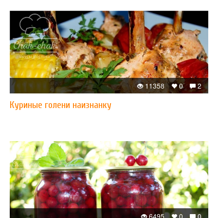
11358
0
2
Куриные голени наизнанку
6495
0
0