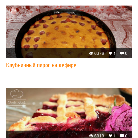
6376
1
0
Клубничный пирог на кефире
6919
1
0