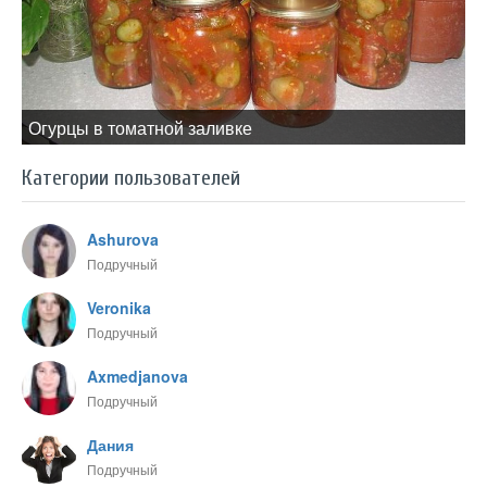
Огурцы в томатной заливке
Категории пользователей
Ashurova
Подручный
Veronika
Подручный
Axmedjanova
Подручный
Дания
Подручный