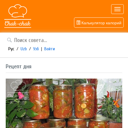
Toggl
navig
Калькулятор калорий
Рус
/
Uzb
/
Узб
|
Войти
Рецепт дня