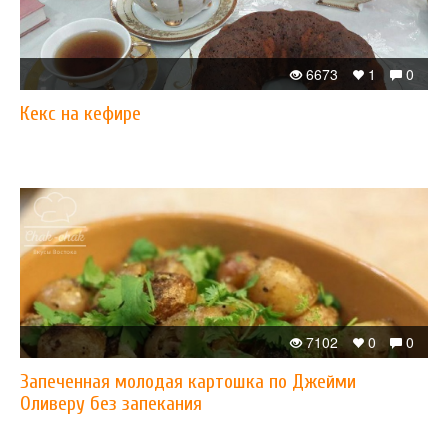
6673
1
0
Кекс на кефире
7102
0
0
Запеченная молодая картошка по Джейми
Оливеру без запекания