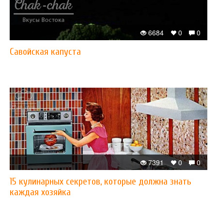
6684
0
0
Савойская капуста
7391
0
0
15 кулинарных секретов, которые должна знать
каждая хозяйка