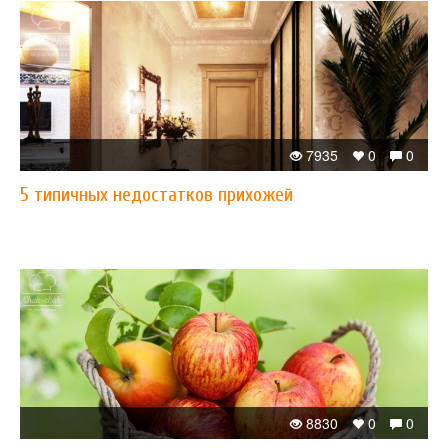
7935
0
0
5 типичных недостатков прихожей
8830
0
0