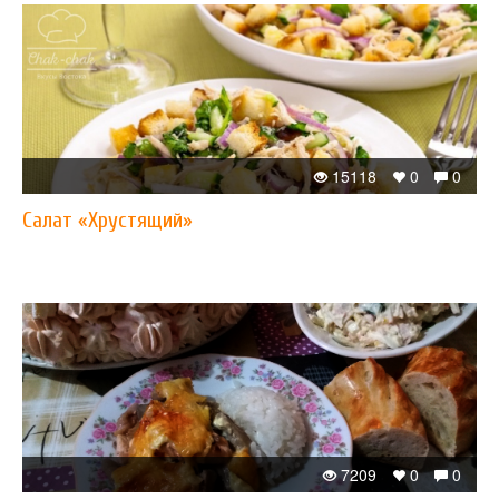
15118
0
0
Салат «Хрустящий»
7209
0
0