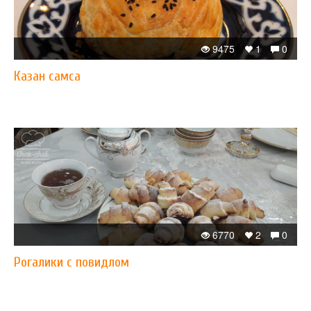
9475
1
0
Казан самса
6770
2
0
Рогалики с повидлом