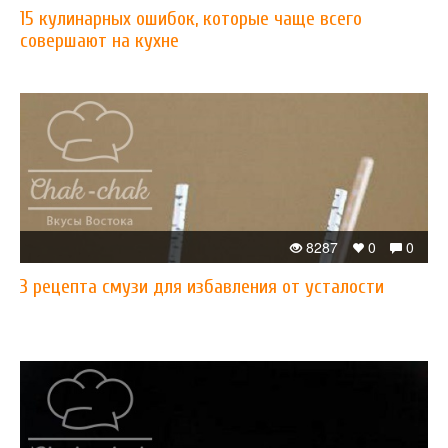
15 кулинарных ошибок, которые чаще всего
совершают на кухне
8287
0
0
3 рецепта смузи для избавления от усталости