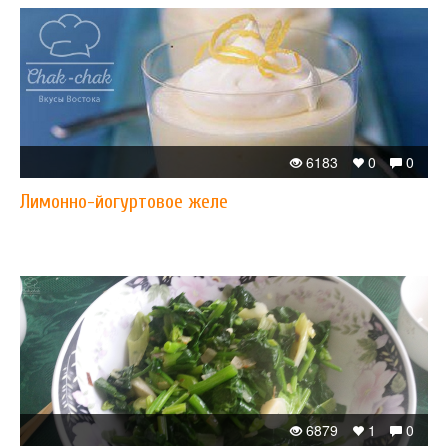
6183
0
0
Лимонно-йогуртовое желе
6879
1
0