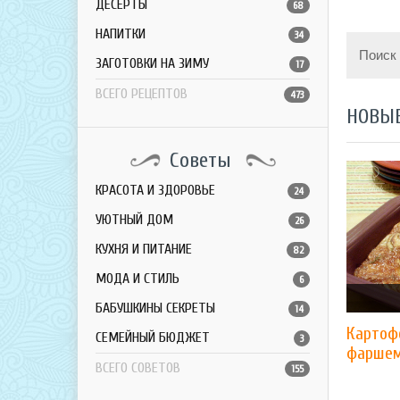
ДЕСЕРТЫ
68
НАПИТКИ
34
Поиск
ЗАГОТОВКИ НА ЗИМУ
17
ВСЕГО РЕЦЕПТОВ
473
НОВЫ
Советы
КРАСОТА И ЗДОРОВЬЕ
24
УЮТНЫЙ ДОМ
26
КУХНЯ И ПИТАНИЕ
82
МОДА И СТИЛЬ
6
БАБУШКИНЫ СЕКРЕТЫ
14
Картоф
СЕМЕЙНЫЙ БЮДЖЕТ
3
фарше
ВСЕГО СОВЕТОВ
155