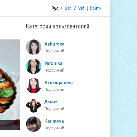
Рус
/
Uzb
/
Узб
|
Войти
Категории пользователей
Ashurova
Подручный
Veronika
Подручный
Axmedjanova
Подручный
Дания
Подручный
Karimova
Подручный