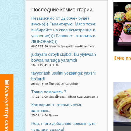
Последние комментарии
Независимо от дырочек будет
вкусно))) Гарантирую. Мясо тоже
выбирайте на свое усмотрение и
усвоение)))) Главное - готовить с
ЛЮБОВЬЮ)))
08-03 22:36 islamova ipargul khamidkhanovna
judayam ciroyli ciqibdi. Bu yiyiwdan
Кейк п
bowqa narsaga yaramidi
16-01 22:41 D i l i m
tayyorlash usulini yozsangiz yaxshi
bo'lardi
28-12 15:10 Topradio.zn.uz online
Точно поможеть ?
17-02 17:08 Исмайлова Райхан Куанышбаевна
Как вариант, открыть семь
карточек...
25-09 14:54 Дания
Неа, я его добавляю совсем чуть-
чуть, для запаха!