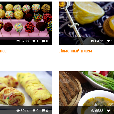
6788
1
0
6475
1
опсы
Лимонный джем
6914
0
0
6583
1