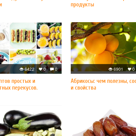
и
продукты
6422
0
0
6901
0
птов простых и
Абрикосы: чем полезны, со
тных перекусов.
и свойства