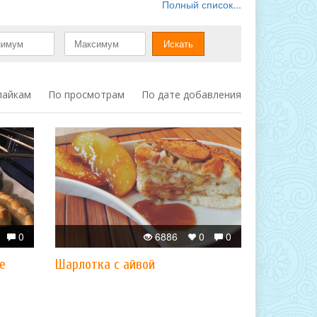
Полный список...
лайкам
По просмотрам
По дате добавления
0
6886
0
0
е
Шарлотка с айвой