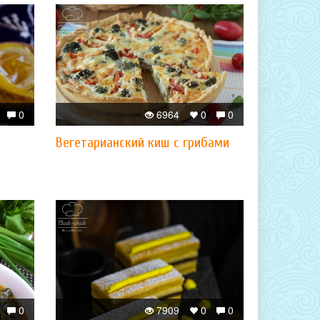
0
6964
0
0
Вегетарианский киш с грибами
0
7909
0
0