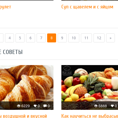
рулет
Суп с щавелем и с яйцом
4
5
6
7
8
9
10
11
12
»
Е СОВЕТЫ
6229
0
0
6888
0
ы воздушной и вкусной
Как научиться не выбрасы