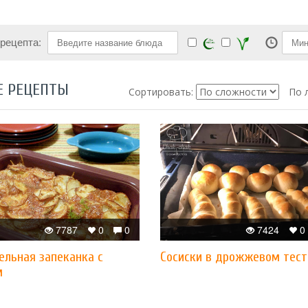
 рецепта:
Е РЕЦЕПТЫ
Сортировать:
По 
7787
0
0
7424
0
ельная запеканка с
Сосиски в дрожжевом тест
м