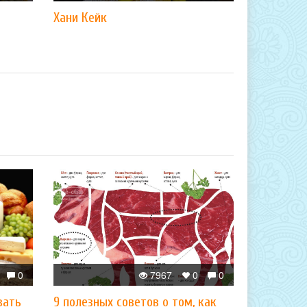
Хани Кейк
0
7967
0
0
вать
9 полезных советов о том, как