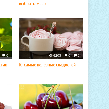
выбрать мясо
0
6203
0
0
став
10 самых полезных сладостей