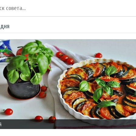
 дня
й