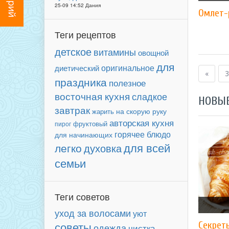
25-09 14:52 Дания
Омлет-
Теги рецептов
детское
витамины
овощной
для
оригинальное
диетический
«
3
праздника
полезное
восточная кухня
сладкое
НОВЫ
завтрак
на скорую руку
жарить
авторская кухня
фруктовый
пирог
горячее блюдо
для начинающих
для всей
легко
духовка
семьи
Теги советов
уход за волосами
уют
советы
Секрет
одежда
чистка