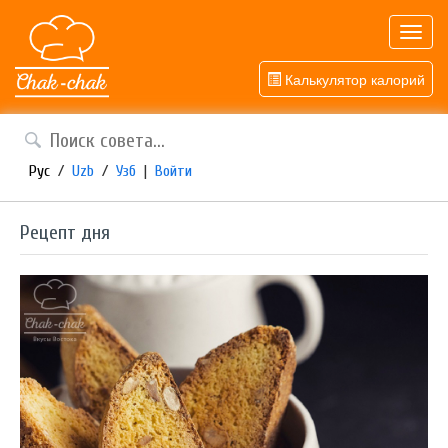
Toggl
navig
Калькулятор калорий
Рус
/
Uzb
/
Узб
|
Войти
Рецепт дня