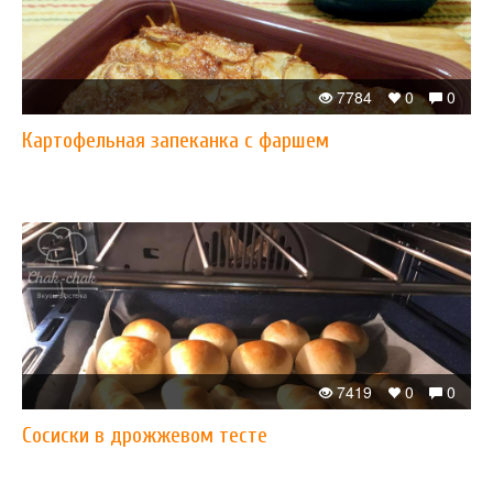
7784
0
0
Картофельная запеканка с фаршем
7419
0
0
Сосиски в дрожжевом тесте