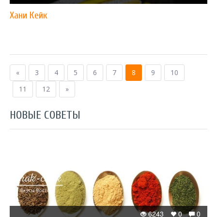
Хани Кейк
«
3
4
5
6
7
8
9
10
11
12
»
НОВЫЕ СОВЕТЫ
6243
0
0