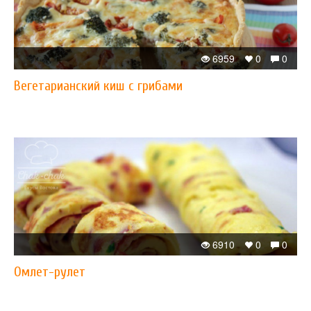
6959
0
0
Вегетарианский киш с грибами
6910
0
0
Омлет-рулет