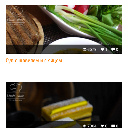
6579
1
0
Суп с щавелем и с яйцом
7904
0
0