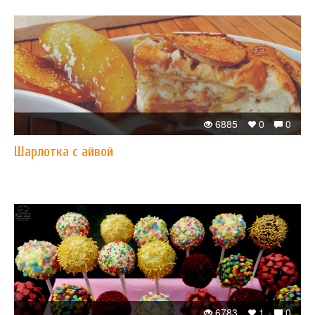
6885
0
0
Шарлотка с айвой
6783
1
0