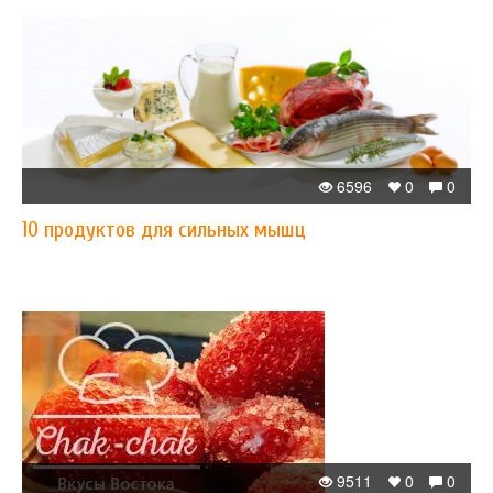
6596
0
0
10 продуктов для сильных мышц
9511
0
0