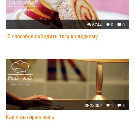
6744
0
0
10 способов победить тягу к сладкому
22392
1
3
Как я вытираю пыль