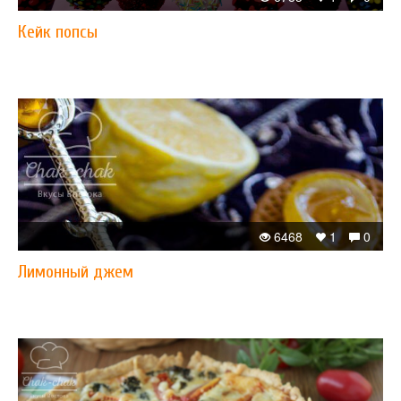
Кейк попсы
6468
1
0
Лимонный джем