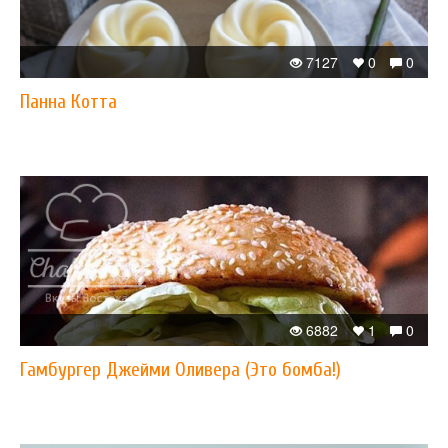
7127
0
0
Панна Котта
6882
1
0
Гамбургер Джейми Оливера (Это бомба!)