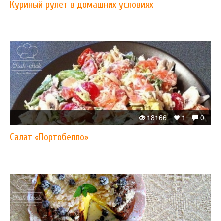
Куриный рулет в домашних условиях
18166
1
0
Салат «Портобелло»