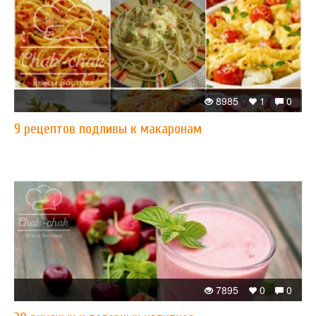
8985
1
0
​9 рецептов подливы к макаронам
7895
0
0