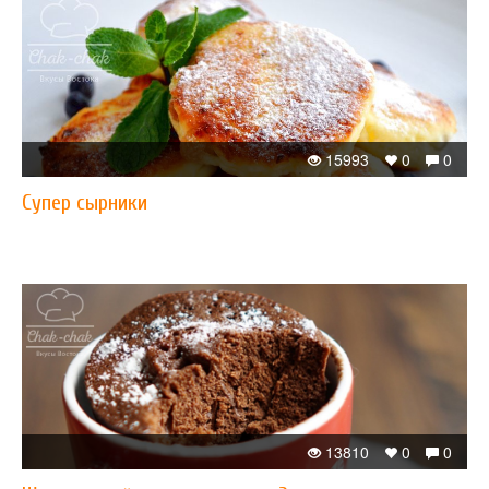
15993
0
0
Супер сырники
13810
0
0