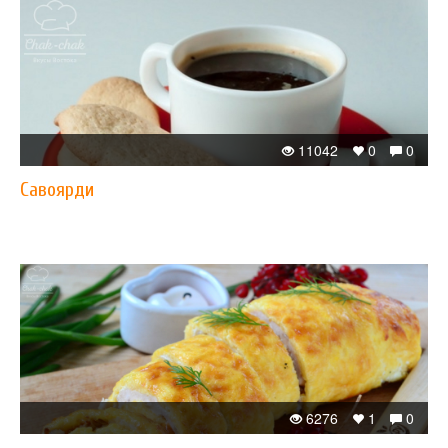
11042
0
0
Савоярди
6276
1
0