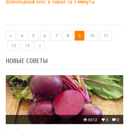
Шоколадный кекс в чашке за 3 минуты
«
4
5
6
7
8
9
10
11
12
13
»
НОВЫЕ СОВЕТЫ
8612
0
0