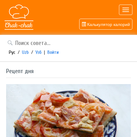
Toggl
navig
Калькулятор калорий
Рус
/
Uzb
/
Узб
|
Войти
Рецепт дня