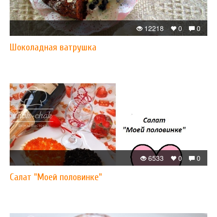
12218
0
0
Шоколадная ватрушка
6533
0
0
Салат "Моей половинке"