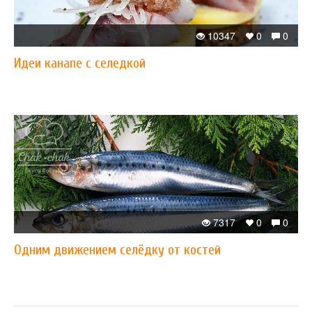
10347
0
0
Идеи канапе с селедкой
7317
0
0
Одним движением селёдку от костей