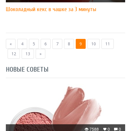
Шоколадный кекс в чашке за 3 минуты
«
4
5
6
7
8
9
10
11
12
13
»
НОВЫЕ СОВЕТЫ
7588
0
0