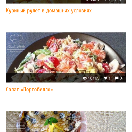
Куриный рулет в домашних условиях
18169
1
0
Салат «Портобелло»