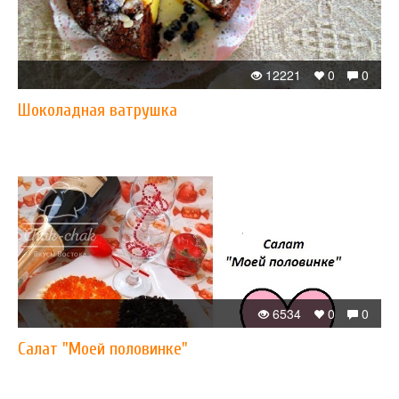
12221
0
0
Шоколадная ватрушка
6534
0
0
Салат "Моей половинке"