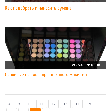
Как подобрать и наносить румяна
7500
0
0
Основные правила праздничного макияжа
«
9
10
11
12
13
14
15