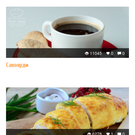
11045
0
0
Савоярди
6278
1
0