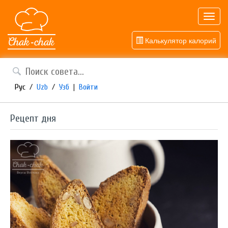
Toggl
navig
Калькулятор калорий
Рус
/
Uzb
/
Узб
|
Войти
Рецепт дня