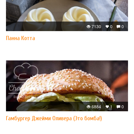
7130
0
0
Панна Котта
6884
1
0
Гамбургер Джейми Оливера (Это бомба!)