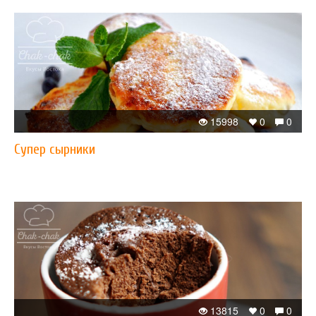
15998
0
0
Супер сырники
13815
0
0