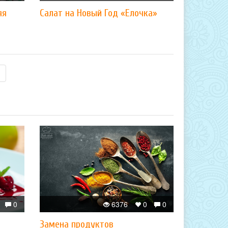
яя
Салат на Новый Год «Елочка»
0
6376
0
0
Замена продуктов