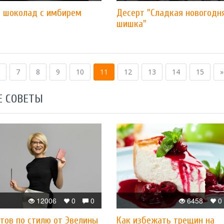
й шоколад с имбирем
Десерт "Сладкая новогодн
шишка"
7
8
9
10
11
12
13
14
15
»
Е СОВЕТЫ
12006
0
0
6458
0
тов по стилю от Эвелины
Как избежать трещин на