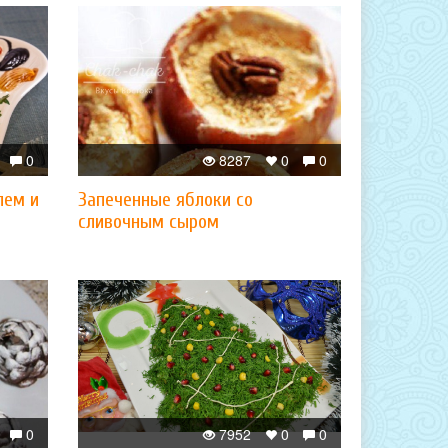
0
8287
0
0
лем и
Запеченные яблоки со
сливочным сыром
0
7952
0
0