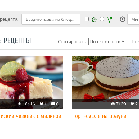
 рецепта:
Е РЕЦЕПТЫ
Сортировать:
По 
18416
1
0
7139
2
еский чизкейк с малиной
Торт-суфле на брауни