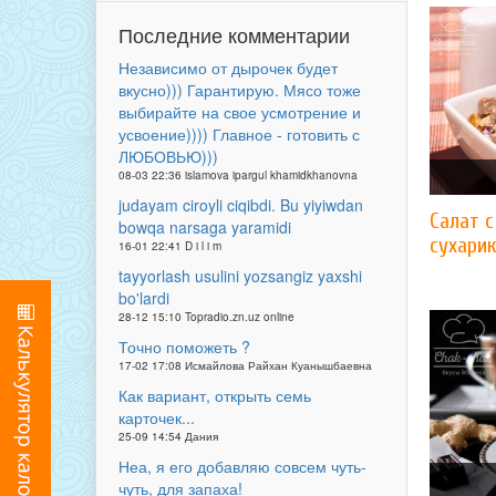
Последние комментарии
Независимо от дырочек будет
вкусно))) Гарантирую. Мясо тоже
выбирайте на свое усмотрение и
усвоение)))) Главное - готовить с
ЛЮБОВЬЮ)))
08-03 22:36 islamova ipargul khamidkhanovna
judayam ciroyli ciqibdi. Bu yiyiwdan
Салат с
bowqa narsaga yaramidi
сухари
16-01 22:41 D i l i m
tayyorlash usulini yozsangiz yaxshi
bo'lardi
28-12 15:10 Topradio.zn.uz online
Точно поможеть ?
17-02 17:08 Исмайлова Райхан Куанышбаевна
Как вариант, открыть семь
карточек...
25-09 14:54 Дания
Неа, я его добавляю совсем чуть-
чуть, для запаха!