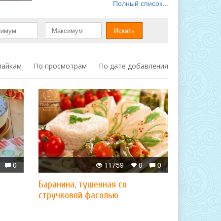
Полный список...
лайкам
По просмотрам
По дате добавления
0
11759
0
0
Баранина, тушенная со
стручковой фасолью