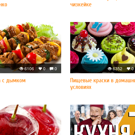
нко
чизкейке
6106
0
0
6352
0
а с дымком
Пищевые краски в домашн
условиях