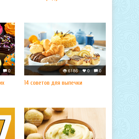
0
6186
0
0
их
14 советов для выпечки