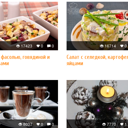
17423
0
0
16714
0
 фасолью, говядиной и
Салат с селедкой, картофе
ками
яйцами
8037
0
0
7770
1