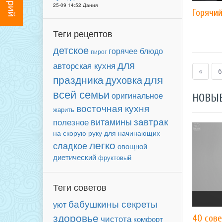
25-09 14:52 Дания
Горячи
Теги рецептов
детское
горячее блюдо
пирог
для
авторская кухня
«
6
для
праздника
духовка
всей семьи
оригинальное
НОВЫ
восточная кухня
жарить
завтрак
витамины
полезное
для начинающих
на скорую руку
легко
сладкое
овощной
диетический
фруктовый
Теги советов
бабушкины секреты
уют
здоровье
чистота
40 сове
комфорт