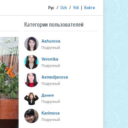
Рус
/
Uzb
/
Узб
|
Войти
Категории пользователей
Ashurova
Подручный
Veronika
Подручный
Axmedjanova
Подручный
Дания
Подручный
Karimova
Подручный