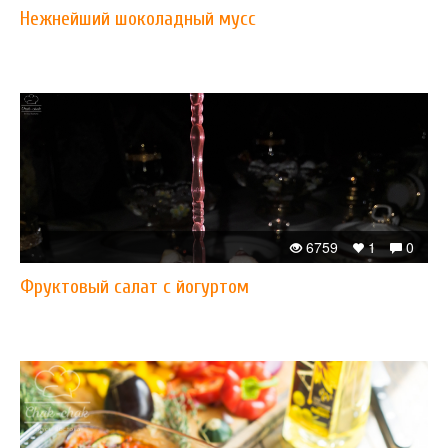
Нежнейший шоколадный мусс
6759
1
0
Фруктовый салат с йогуртом