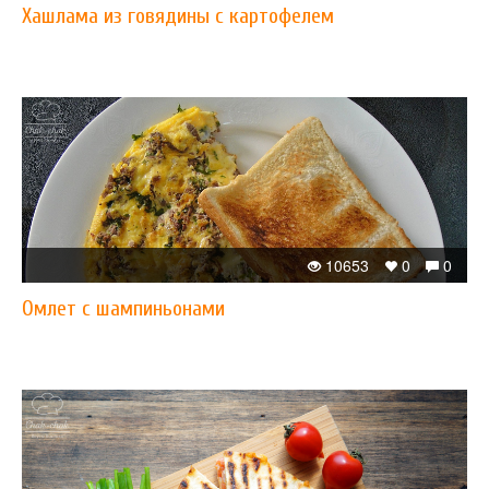
Хашлама из говядины с картофелем
10653
0
0
Омлет с шампиньонами