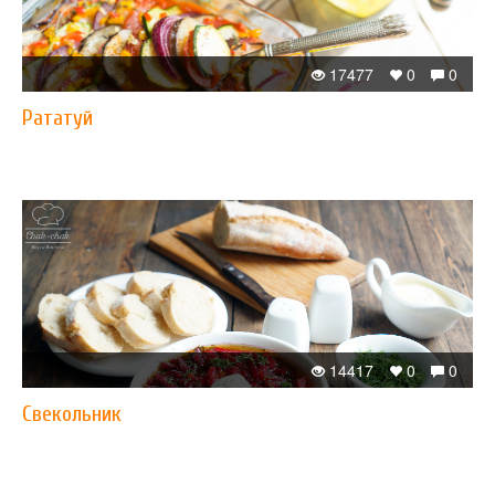
17477
0
0
Рататуй
14417
0
0
Свекольник