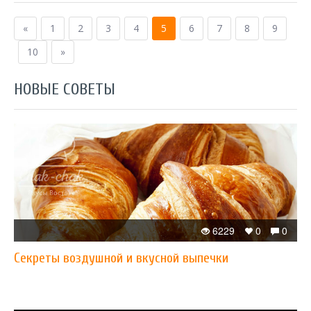
«
1
2
3
4
5
6
7
8
9
10
»
НОВЫЕ СОВЕТЫ
6229
0
0
Секреты воздушной и вкусной выпечки