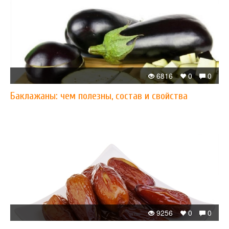
6816
0
0
Баклажаны: чем полезны, состав и свойства
9256
0
0