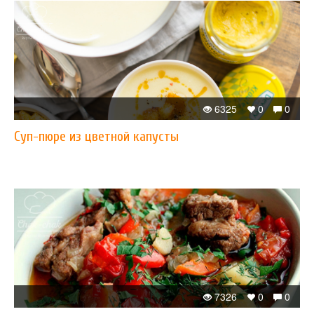
6325
0
0
Суп-пюре из цветной капусты
7326
0
0