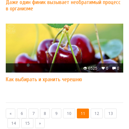
Даже один финик вызывает необратимый процесс
в организме
6525
0
0
Как выбирать и хранить черешню
«
6
7
8
9
10
11
12
13
14
15
»