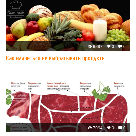
6887
0
0
Как научиться не выбрасывать продукты
7964
0
0