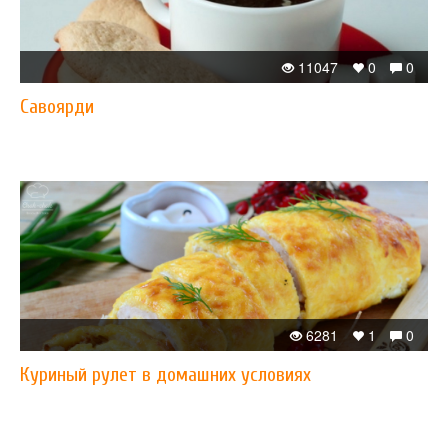
11047
0
0
Савоярди
6281
1
0
Куриный рулет в домашних условиях