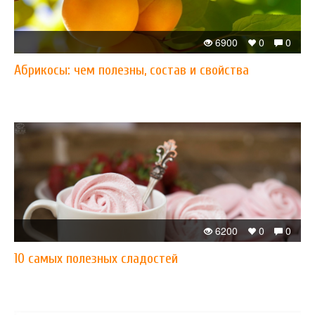
6900
0
0
Абрикосы: чем полезны, состав и свойства
6200
0
0
10 самых полезных сладостей