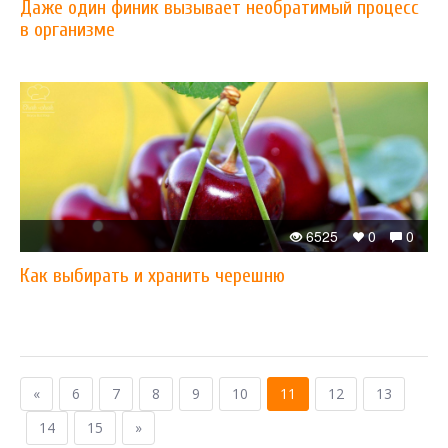
Даже один финик вызывает необратимый процесс
в организме
6525
0
0
Как выбирать и хранить черешню
«
6
7
8
9
10
11
12
13
14
15
»