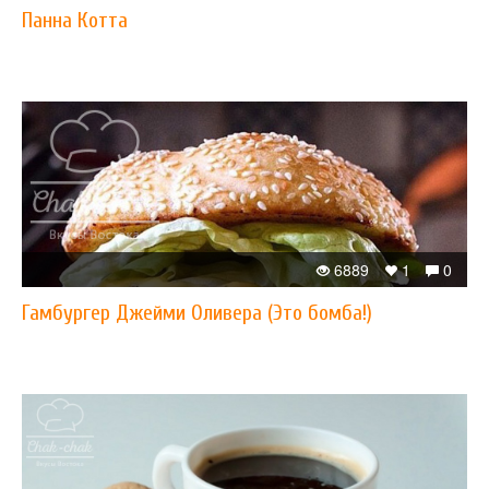
Панна Котта
6889
1
0
Гамбургер Джейми Оливера (Это бомба!)