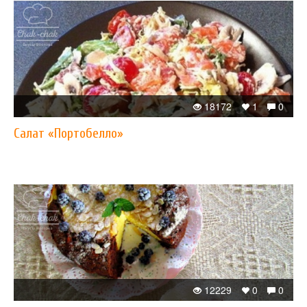
18172
1
0
Салат «Портобелло»
12229
0
0