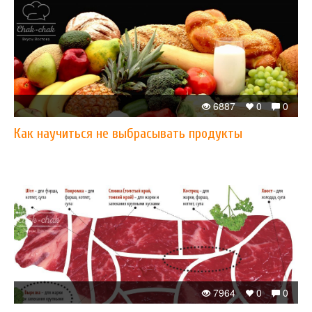
6887
0
0
Как научиться не выбрасывать продукты
7964
0
0