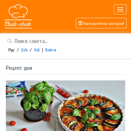
Toggl
navig
Калькулятор калорий
Рус
/
Uzb
/
Узб
|
Войти
Рецепт дня