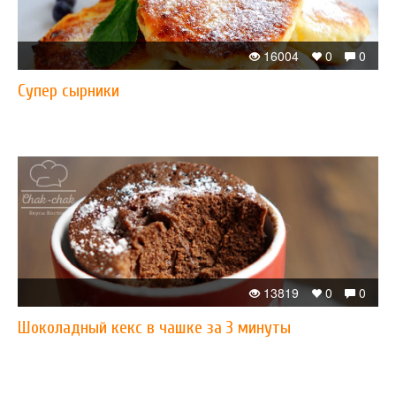
16004
0
0
Супер сырники
13819
0
0
Шоколадный кекс в чашке за 3 минуты