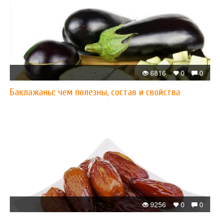
6816
0
0
Баклажаны: чем полезны, состав и свойства
9256
0
0