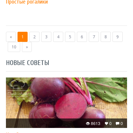
Простые рогалики
«
1
2
3
4
5
6
7
8
9
10
»
НОВЫЕ СОВЕТЫ
8613
0
0