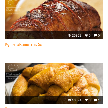
25952
0
0
Рулет «Банкетный»
18924
0
1