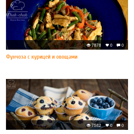
7878
0
0
Фунчоза с курицей и овощами
7582
0
0