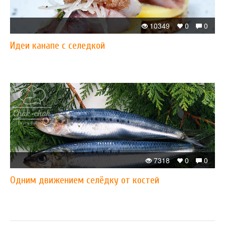
10349
0
0
Идеи канапе с селедкой
7318
0
0
Одним движением селёдку от костей