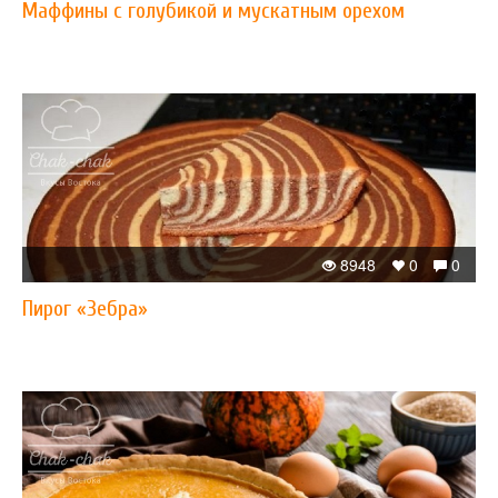
Маффины с голубикой и мускатным орехом
8948
0
0
Пирог «Зебра»