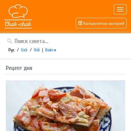
Toggl
navig
Калькулятор калорий
Рус
/
Uzb
/
Узб
|
Войти
Рецепт дня