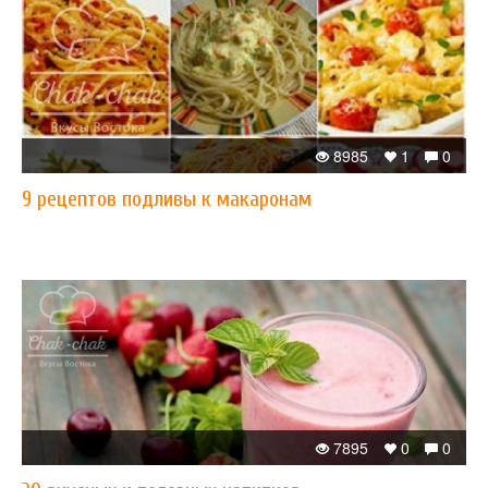
8985
1
0
​9 рецептов подливы к макаронам
7895
0
0