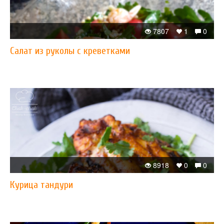
7807
1
0
Салат из руколы с креветками
8918
0
0
Курица тандури