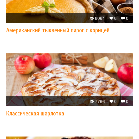
8064
0
0
Американский тыквенный пирог с корицей
7766
0
0
Классическая шарлотка