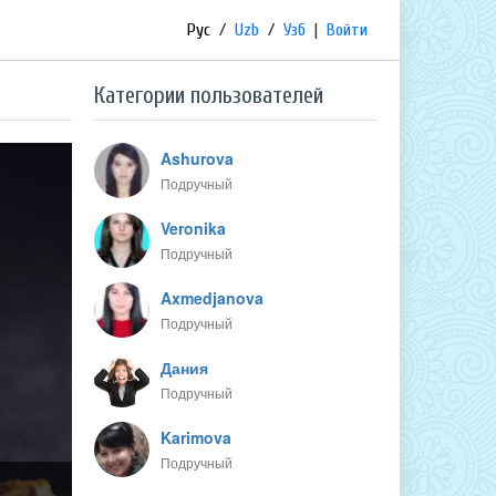
Рус
/
Uzb
/
Узб
|
Войти
Категории пользователей
Ashurova
Подручный
Veronika
Подручный
Axmedjanova
Подручный
Дания
Подручный
Karimova
Подручный