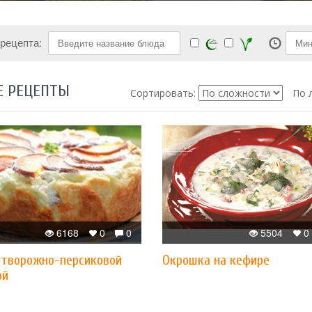
 рецепта:
Е РЕЦЕПТЫ
Сортировать:
По 
6168
0
0
5504
0
с творожно-персиковой
Окрошка на кефире
ой