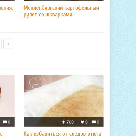
ения,
Мекленбургский картофельный
рулет со шкварками
»
0
7601
0
0
,
Как избавиться от следов утюга