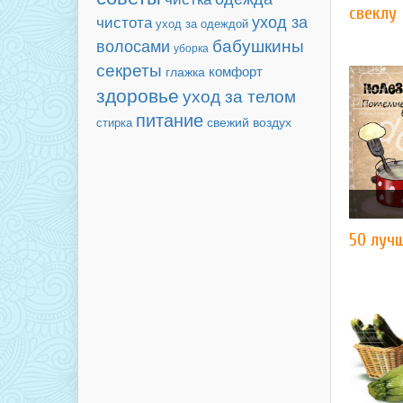
свеклу
уход за
чистота
уход за одеждой
бабушкины
волосами
уборка
секреты
комфорт
глажка
здоровье
уход за телом
питание
свежий воздух
стирка
50 лучш