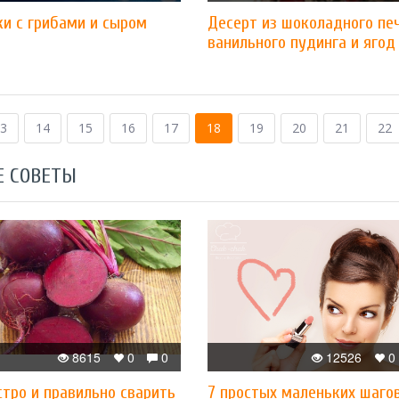
ки с грибами и сыром
Десерт из шоколадного печ
ванильного пудинга и ягод
3
14
15
16
17
18
19
20
21
22
Е СОВЕТЫ
8615
0
0
12526
0
тро и правильно сварить
7 простых маленьких шагов