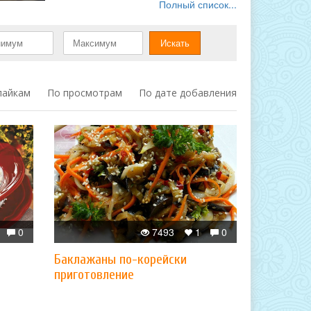
Полный список...
лайкам
По просмотрам
По дате добавления
0
7493
1
0
Баклажаны по-корейски
приготовление