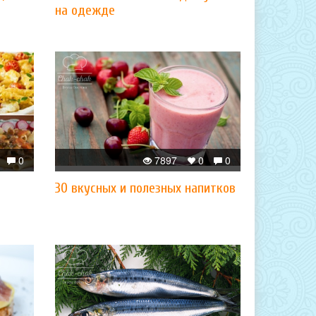
на одежде
0
7897
0
0
30 вкусных и полезных напитков