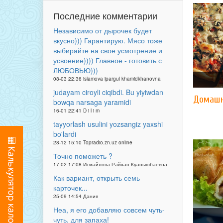
Последние комментарии
Независимо от дырочек будет
вкусно))) Гарантирую. Мясо тоже
выбирайте на свое усмотрение и
усвоение)))) Главное - готовить с
ЛЮБОВЬЮ)))
08-03 22:36 islamova ipargul khamidkhanovna
judayam ciroyli ciqibdi. Bu yiyiwdan
Домашн
bowqa narsaga yaramidi
16-01 22:41 D i l i m
tayyorlash usulini yozsangiz yaxshi
bo'lardi
28-12 15:10 Topradio.zn.uz online
Точно поможеть ?
17-02 17:08 Исмайлова Райхан Куанышбаевна
Как вариант, открыть семь
карточек...
25-09 14:54 Дания
Неа, я его добавляю совсем чуть-
чуть, для запаха!