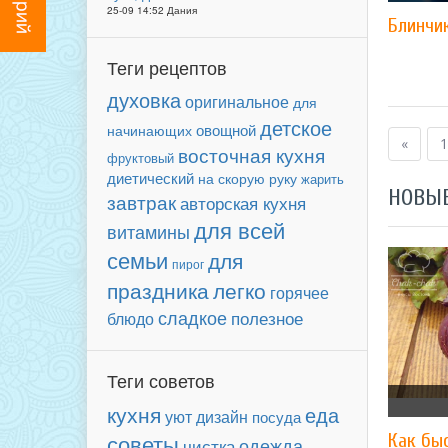
25-09 14:52 Дания
Блинчи
Теги рецептов
духовка
оригинальное
для
детское
овощной
начинающих
«
1
восточная кухня
фруктовый
диетический
на скорую руку
жарить
НОВЫ
завтрак
авторская кухня
для всей
витамины
семьи
для
пирог
праздника
легко
горячее
сладкое
полезное
блюдо
Теги советов
кухня
еда
уют
дизайн
посуда
советы
Как быс
чистка
одежда