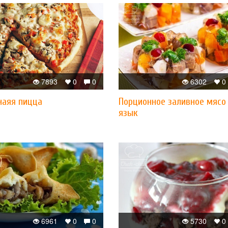
7893
0
0
6302
0
аяя пицца
Порционное заливное мясо
язык
6961
0
0
5730
0