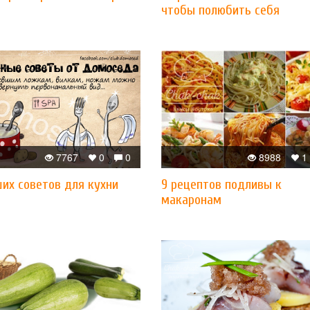
чтобы полюбить себя
7767
0
0
8988
1
их советов для кухни
​9 рецептов подливы к
макаронам