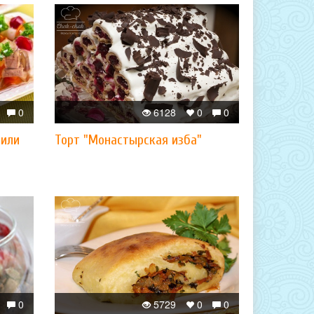
0
6128
0
0
 или
Торт "Монастырская изба"
0
5729
0
0