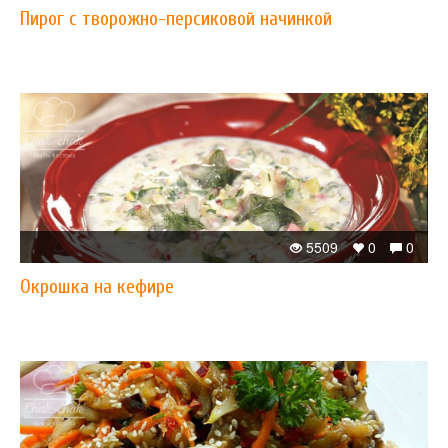
Пирог с творожно-персиковой начинкой
5509
0
0
Окрошка на кефире