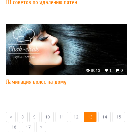
113 советов по удалению пятен
8013
1
0
Ламинация волос на дому
«
8
9
10
11
12
13
14
15
16
17
»