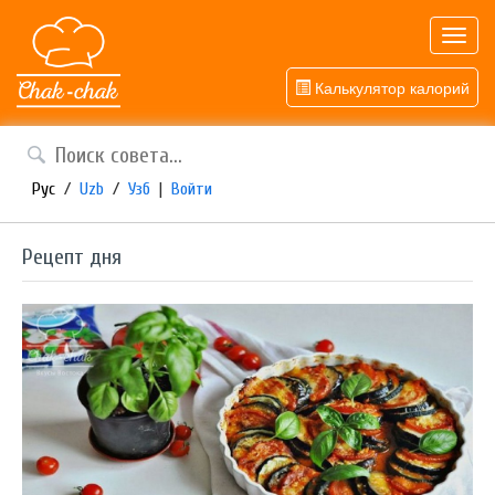
Toggl
navig
Калькулятор калорий
Рус
/
Uzb
/
Узб
|
Войти
Рецепт дня