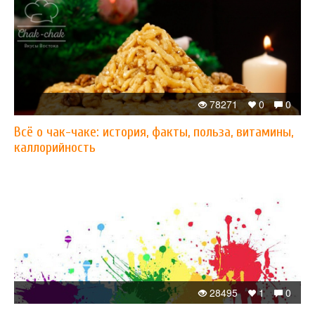
78271
0
0
Всё о чак-чаке: история, факты, польза, витамины,
каллорийность
28495
1
0