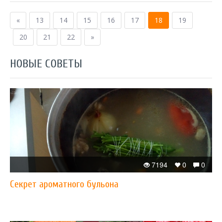
«
13
14
15
16
17
18
19
20
21
22
»
НОВЫЕ СОВЕТЫ
7194
0
0
Секрет ароматного бульона