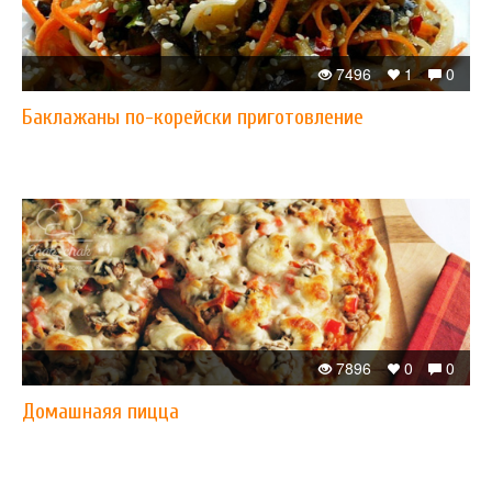
7496
1
0
Баклажаны по-корейски приготовление
7896
0
0
Домашнаяя пицца