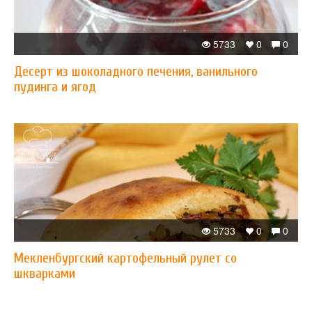
5733
0
0
Десерт из шоколадного печения, ванильного
пудинга и ягод
5733
0
0
Мекленбургский картофельный рулет со
шкварками