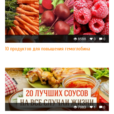
8588
0
0
10 продуктов для повышения гемоглобина
7083
1
0