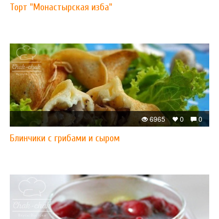
Торт "Монастырская изба"
6965
0
0
Блинчики с грибами и сыром