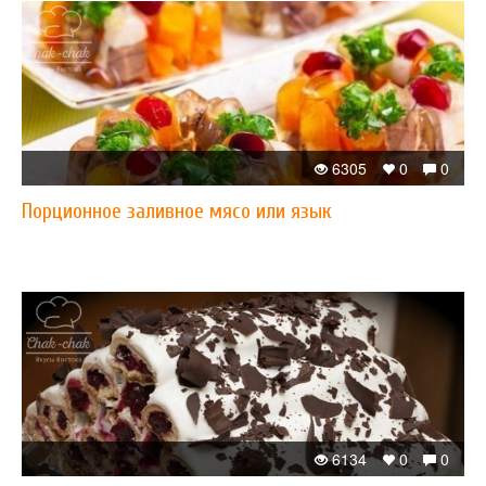
6305
0
0
Порционное заливное мясо или язык
6134
0
0