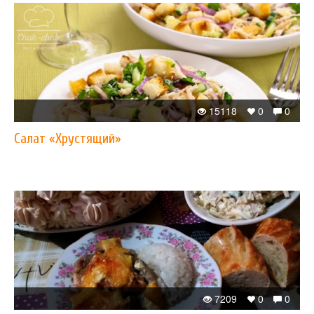
15118
0
0
Салат «Хрустящий»
7209
0
0