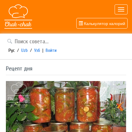
Toggl
navig
Калькулятор калорий
Рус
/
Uzb
/
Узб
|
Войти
Рецепт дня