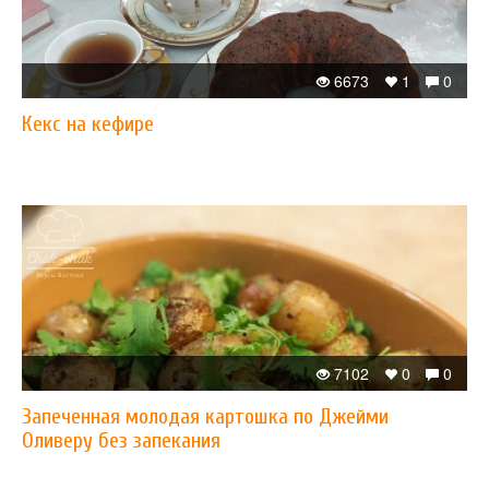
6673
1
0
Кекс на кефире
7102
0
0
Запеченная молодая картошка по Джейми
Оливеру без запекания