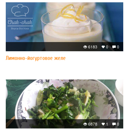
6183
0
0
Лимонно-йогуртовое желе
6878
1
0