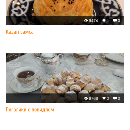
9474
1
0
Казан самса
6768
2
0
Рогалики с повидлом