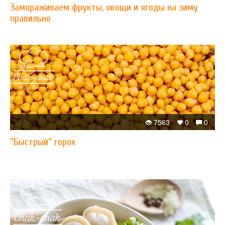
Замораживаем фрукты, овощи и ягоды на зиму
правильно
7563
0
0
"Быстрый" горох