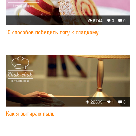
6744
0
0
10 способов победить тягу к сладкому
22399
1
3
Как я вытираю пыль