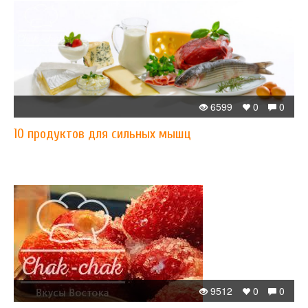
6599
0
0
10 продуктов для сильных мышц
9512
0
0