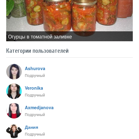
Огурцы в томатной заливке
Категории пользователей
Ashurova
Подручный
Veronika
Подручный
Axmedjanova
Подручный
Дания
Подручный