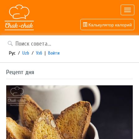
Toggl
navig
Калькулятор калорий
Рус
/
Uzb
/
Узб
|
Войти
Рецепт дня