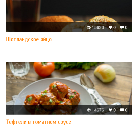
15633
0
0
Шотландское яйцо
14676
0
0
Тефтели в томатном соусе