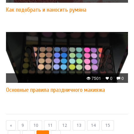
Как подобрать и наносить румяна
7501
0
0
Основные правила праздничного макияжа
«
9
10
11
12
13
14
15