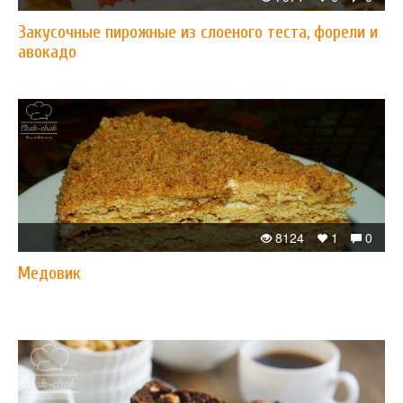
Закусочные пирожные из слоеного теста, форели и
авокадо
8124
1
0
Медовик