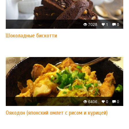
7028
1
0
Шоколадные бискотти
6406
0
0
Оякодон (японский омлет с рисом и курицей)