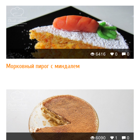
6416
0
0
Морковный пирог с миндалем
6090
1
0