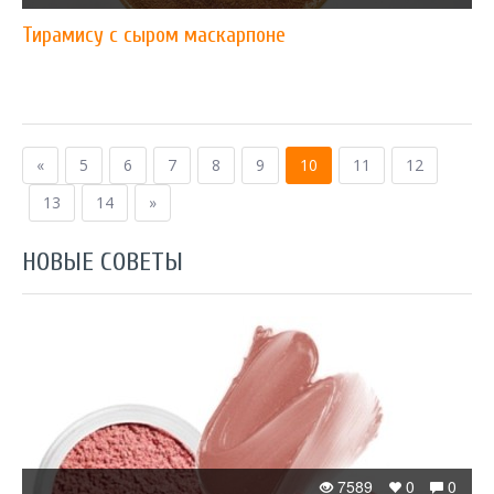
Тирамису с сыром маскарпоне
«
5
6
7
8
9
10
11
12
13
14
»
НОВЫЕ СОВЕТЫ
7589
0
0