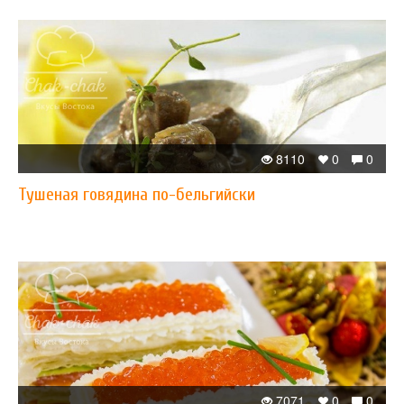
8110
0
0
Тушеная говядина по-бельгийски
7071
0
0