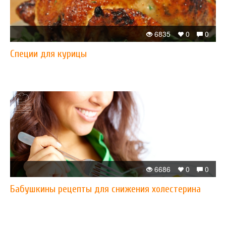
6835
0
0
Специи для курицы
6686
0
0
Бабушкины рецепты для снижения холестерина