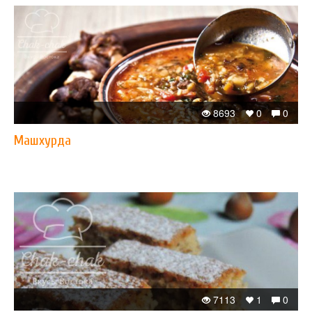
8693
0
0
Машхурда
7113
1
0