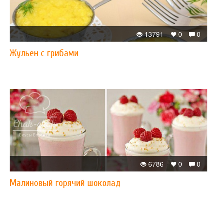
13791
0
0
Жульен с грибами
6786
0
0
​Малиновый горячий шоколад