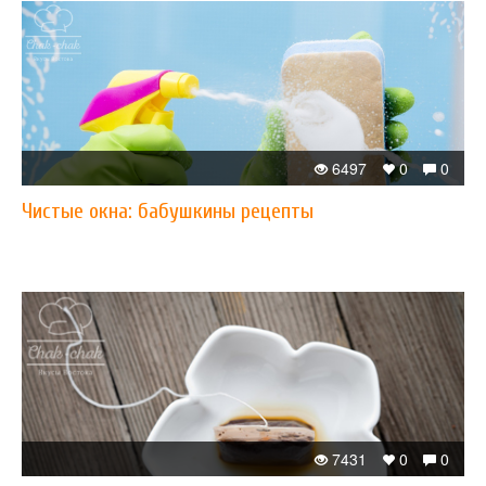
6497
0
0
Чистые окна: бабушкины рецепты
7431
0
0