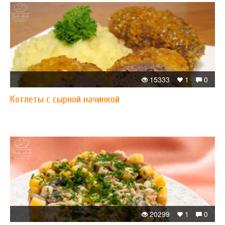
15333
1
0
Котлеты с сырной начинкой
20299
1
0