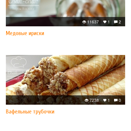
11637
1
2
Медовые ириски
7238
1
0
Вафельные трубочки