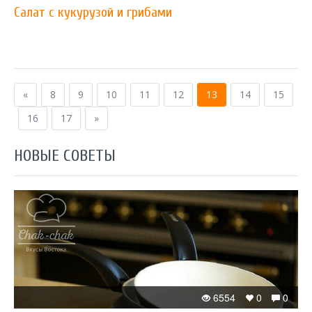
Салат с кукурузой и грибами
«
8
9
10
11
12
13
14
15
16
17
»
НОВЫЕ СОВЕТЫ
6554
0
0