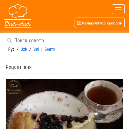
Toggl
navig
Калькулятор калорий
Рус
/
Uzb
/
Узб
|
Войти
Рецепт дня