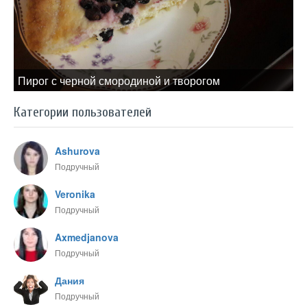
Пирог с черной смородиной и творогом
Категории пользователей
Ashurova
Подручный
Veronika
Подручный
Axmedjanova
Подручный
Дания
Подручный