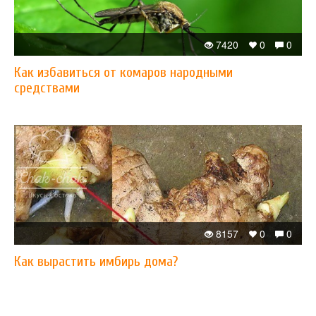
7420
0
0
Как избавиться от комаров народными
средствами
8157
0
0
Как вырастить имбирь дома?