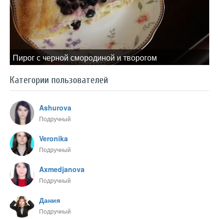
Пирог с черной смородиной и творогом
Категории пользователей
Ashurova
Подручный
Veronika
Подручный
Axmedjanova
Подручный
Дания
Подручный