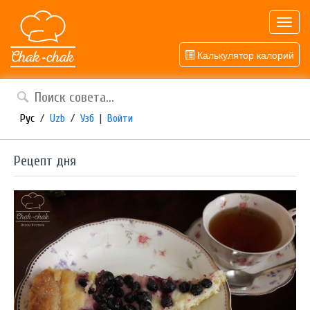
Toggl
navig
Калькулятор калорий
Рус
/
Uzb
/
Узб
|
Войти
Рецепт дня