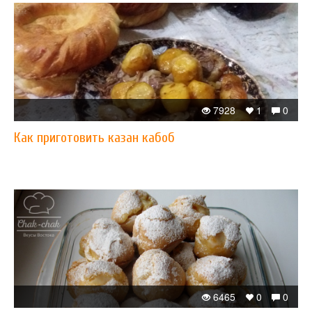
7928
1
0
Как приготовить казан кабоб
6465
0
0