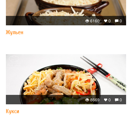
6160
0
0
Жульен
8669
0
0
Кукси