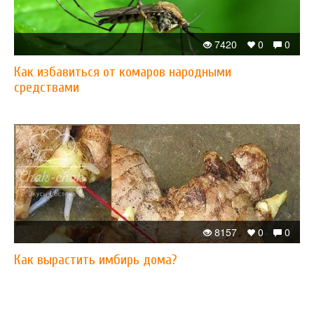
7420
0
0
Как избавиться от комаров народными
средствами
8157
0
0
Как вырастить имбирь дома?