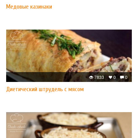
​Медовые казинаки
7833
0
0
Диетический штрудель с мясом