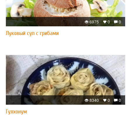
6975
0
0
​Луковый суп с грибами
8340
0
0
Гулхонум