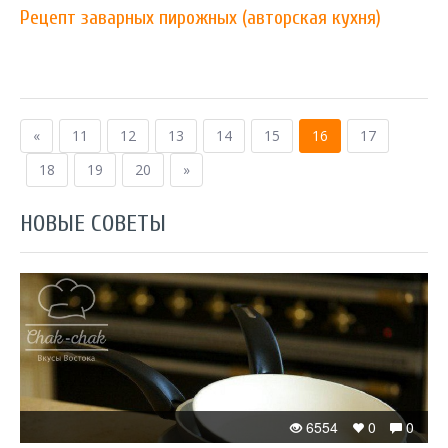
Рецепт заварных пирожных (авторская кухня)
«
11
12
13
14
15
16
17
18
19
20
»
НОВЫЕ СОВЕТЫ
6554
0
0