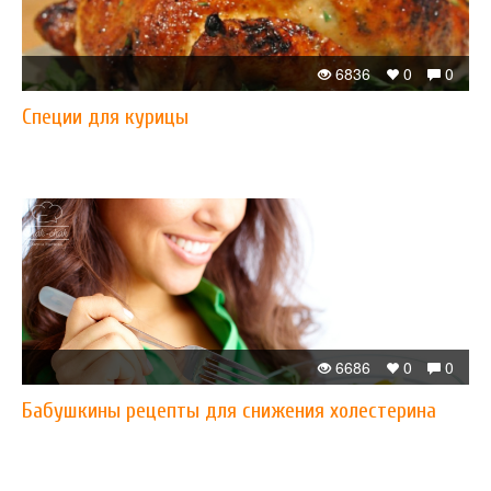
6836
0
0
Специи для курицы
6686
0
0
Бабушкины рецепты для снижения холестерина