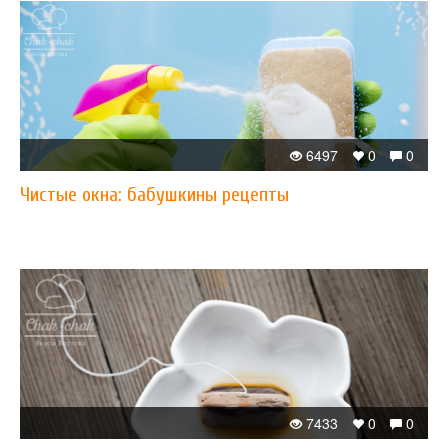
6497
0
0
Чистые окна: бабушкины рецепты
7433
0
0