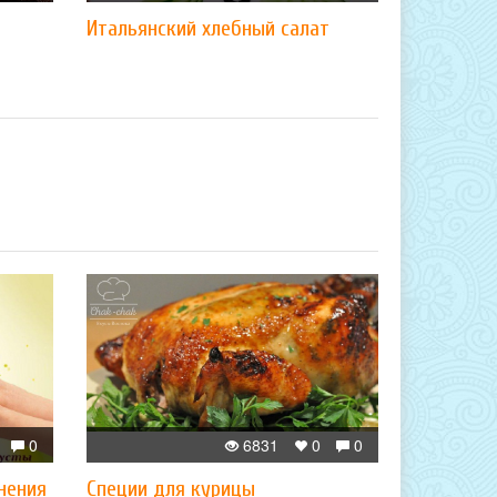
Итальянский хлебный салат
0
6831
0
0
нения
Специи для курицы