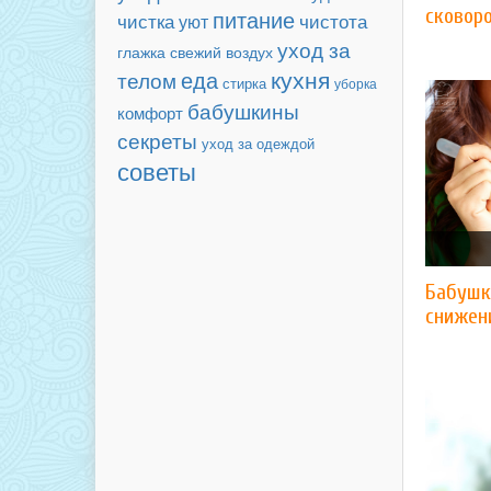
сковор
питание
чистка
чистота
уют
уход за
свежий воздух
глажка
кухня
еда
телом
стирка
уборка
бабушкины
комфорт
секреты
уход за одеждой
советы
Бабушк
снижен