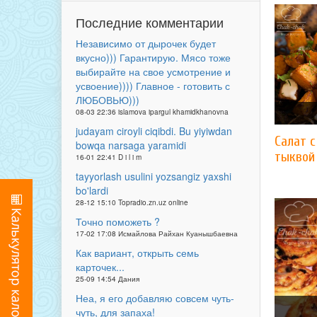
Последние комментарии
Независимо от дырочек будет
вкусно))) Гарантирую. Мясо тоже
выбирайте на свое усмотрение и
усвоение)))) Главное - готовить с
ЛЮБОВЬЮ)))
08-03 22:36 islamova ipargul khamidkhanovna
judayam ciroyli ciqibdi. Bu yiyiwdan
Салат 
bowqa narsaga yaramidi
тыквой
16-01 22:41 D i l i m
tayyorlash usulini yozsangiz yaxshi
bo'lardi
28-12 15:10 Topradio.zn.uz online
Точно поможеть ?
17-02 17:08 Исмайлова Райхан Куанышбаевна
Как вариант, открыть семь
карточек...
25-09 14:54 Дания
Неа, я его добавляю совсем чуть-
чуть, для запаха!