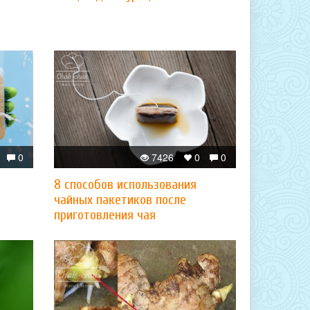
0
7426
0
0
8 способов использования
чайных пакетиков после
приготовления чая