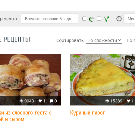
 рецепта:
Е РЕЦЕПТЫ
Сортировать:
По 
9043
1
0
15389
1
и из слоеного теста с
Куриный пирог
ой и сыром