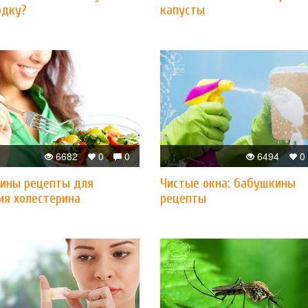
одку?
капусты
6682
0
0
6494
0
ины рецепты для
Чистые окна: бабушкины
ия холестерина
рецепты