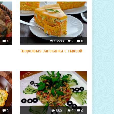
1
16583
2
0
Творожная запеканка с тыквой
0
6801
0
0