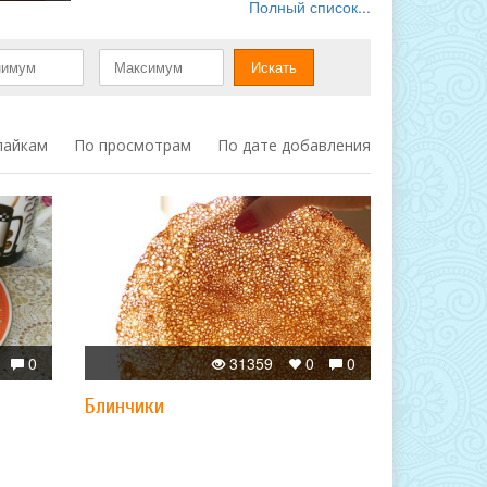
Полный список...
лайкам
По просмотрам
По дате добавления
0
31359
0
0
Блинчики