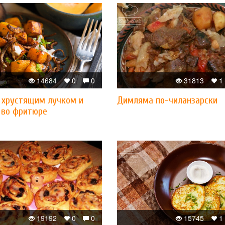
14684
0
0
31813
1
с хрустящим лучком и
Димляма по-чиланзарски
 во фритюре
19192
0
0
15745
1