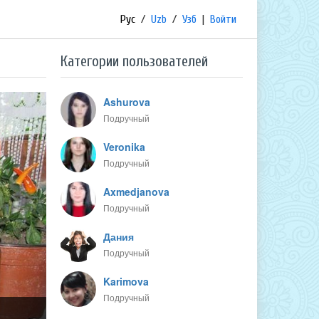
Рус
/
Uzb
/
Узб
|
Войти
Категории пользователей
Ashurova
Подручный
Veronika
Подручный
Axmedjanova
Подручный
Дания
Подручный
Karimova
Подручный