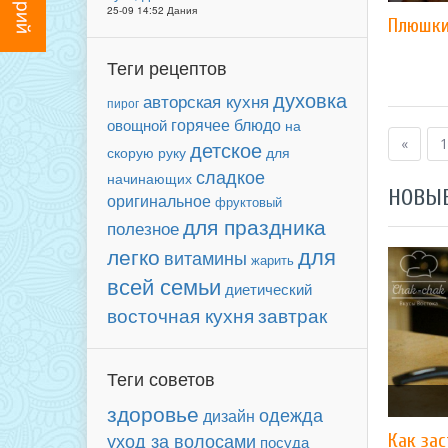
25-09 14:52 Дания
Плюшк
Теги рецептов
духовка
авторская кухня
пирог
горячее блюдо
овощной
на
«
1
детское
для
скорую руку
сладкое
начинающих
НОВЫ
оригинальное
фруктовый
для праздника
полезное
для
легко
витамины
жарить
всей семьи
диетический
завтрак
восточная кухня
Теги советов
здоровье
одежда
дизайн
уход за волосами
Как за
посуда