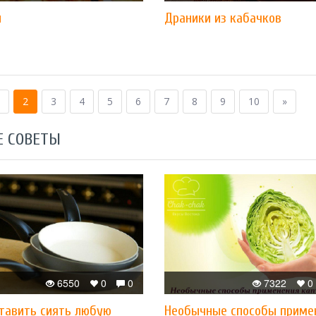
и
Драники из кабачков
2
3
4
5
6
7
8
9
10
»
Е СОВЕТЫ
6550
0
0
7322
0
ставить сиять любую
Необычные способы приме