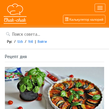
Toggl
navig
Калькулятор калорий
Рус
/
Uzb
/
Узб
|
Войти
Рецепт дня