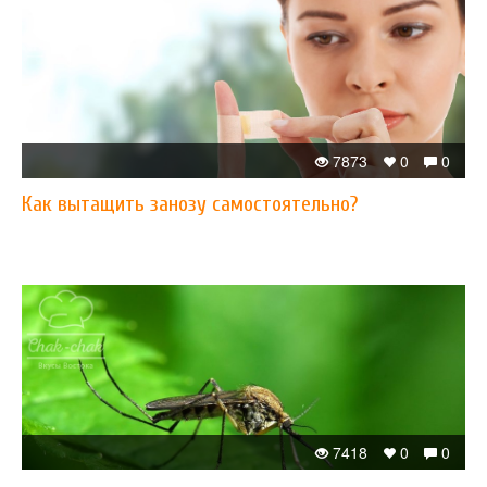
7873
0
0
Как вытащить занозу самостоятельно?
7418
0
0