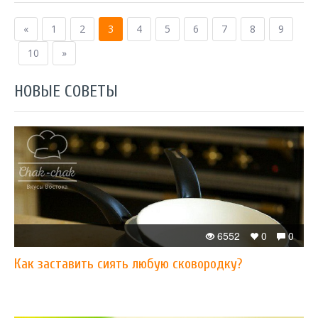
«
1
2
3
4
5
6
7
8
9
10
»
НОВЫЕ СОВЕТЫ
6552
0
0
Как заставить сиять любую сковородку?