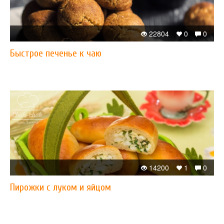
22804
0
0
Быстрое печенье к чаю
14200
1
0
Пирожки с луком и яйцом