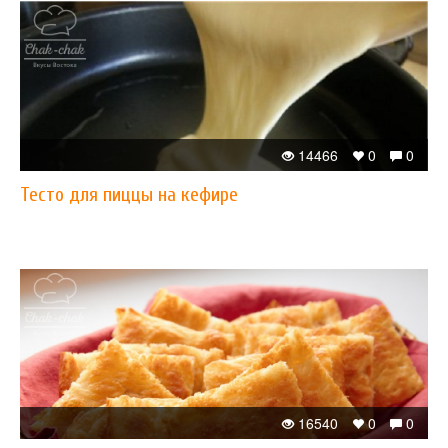
14466
0
0
Тесто для пиццы на кефире
16540
0
0