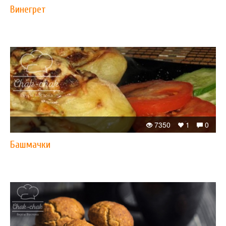
Винегрет
7350
1
0
Башмачки