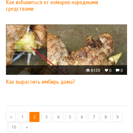
Как избавиться от комаров народными
средствами
8155
0
0
Как вырастить имбирь дома?
«
1
2
3
4
5
6
7
8
9
10
»