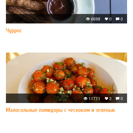
6698
0
0
Чуррос
11711
2
0
Малосольные помидоры с чесноком и зеленью