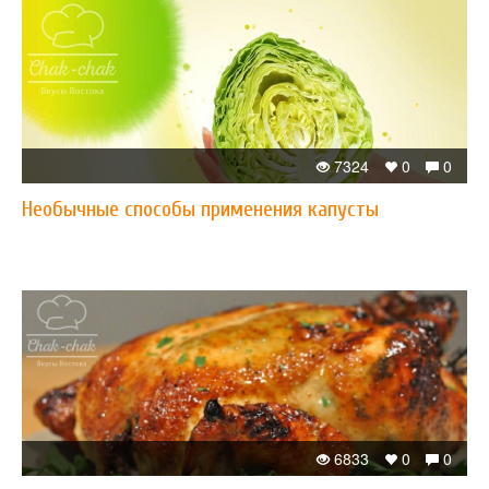
7324
0
0
Необычные способы применения капусты
6833
0
0