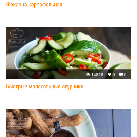
Фокачча картофельная
14816
0
0
Быстрые малосольные огурчики