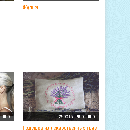
Жульен
0
9015
0
0
Подушка из лекарственных трав