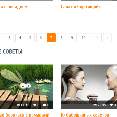
ки с повидлом
Салат «Хрустящий»
3
4
5
6
7
8
9
10
11
»
Е СОВЕТЫ
6619
0
0
7785
0
как бороться с комарами
10 бабушкиных советов