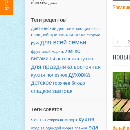
25-09 14:52 Дания
Рогали
Теги рецептов
диетический
для начинающих
пирог
оригинальное
овощной
на скорую
для всей семьи
«
2
руку
легко
фруктовый
жарить
НОВЫ
витамины
авторская кухня
для праздника
восточная
духовка
кухня
полезное
детское
горячее блюдо
завтрак
сладкое
Теги советов
кухня
чистка
комфорт
стирка
еда
Узнай 
уход за одеждой
глажка
уборка