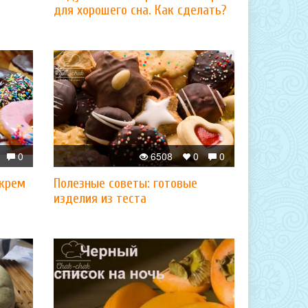
для хорошего сна. Как сделать?
0
6508
0
0
 крем
Полезные советы: готовые
изделия из теста