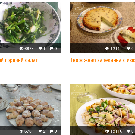
6874
1
0
12111
0
й горячий салат
Творожная запеканка с из
6761
2
0
15116
0