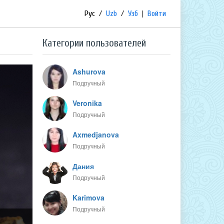
Рус
/
Uzb
/
Узб
|
Войти
Категории пользователей
Ashurova
Подручный
Veronika
Подручный
Axmedjanova
Подручный
Дания
Подручный
Karimova
Подручный