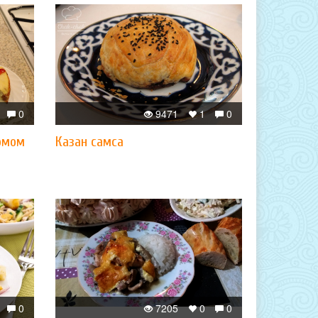
0
9471
1
0
юмом
Казан самса
0
7205
0
0