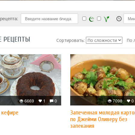
 рецепта:
Е РЕЦЕПТЫ
Сортировать:
По 
6669
1
0
7098
0
а кефире
Запеченная молодая карт
по Джейми Оливеру без
запекания