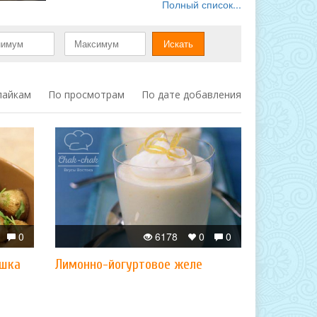
Полный список...
лайкам
По просмотрам
По дате добавления
0
6178
0
0
ошка
Лимонно-йогуртовое желе