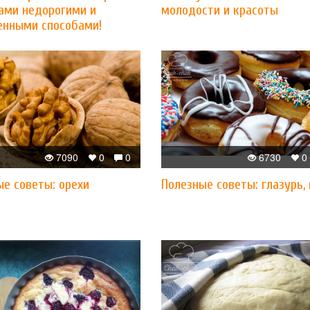
ами недорогими и
молодости и красоты
енными способами!
7090
0
0
6730
0
ые советы: орехи
Полезные советы: глазурь,