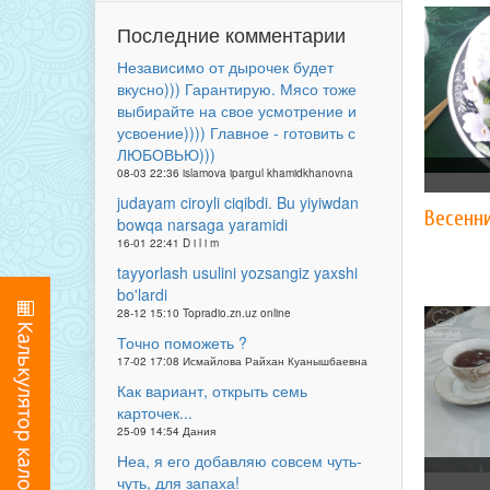
Последние комментарии
Независимо от дырочек будет
вкусно))) Гарантирую. Мясо тоже
выбирайте на свое усмотрение и
усвоение)))) Главное - готовить с
ЛЮБОВЬЮ)))
08-03 22:36 islamova ipargul khamidkhanovna
judayam ciroyli ciqibdi. Bu yiyiwdan
Весенни
bowqa narsaga yaramidi
16-01 22:41 D i l i m
tayyorlash usulini yozsangiz yaxshi
bo'lardi
28-12 15:10 Topradio.zn.uz online
Точно поможеть ?
17-02 17:08 Исмайлова Райхан Куанышбаевна
Как вариант, открыть семь
карточек...
25-09 14:54 Дания
Неа, я его добавляю совсем чуть-
чуть, для запаха!