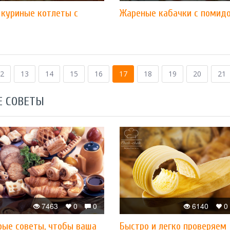
 куриные котлеты с
​Жареные кабачки с помид
2
13
14
15
16
17
18
19
20
21
Е СОВЕТЫ
7463
0
0
6140
0
рые советы, чтобы ваша
Быстро и легко проверяем