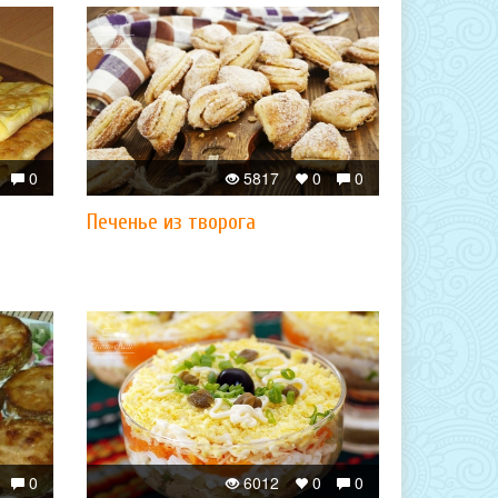
0
5817
0
0
Печенье из творога
0
6012
0
0