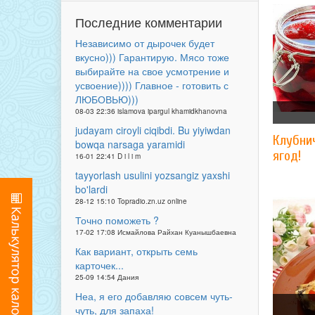
Последние комментарии
Независимо от дырочек будет
вкусно))) Гарантирую. Мясо тоже
выбирайте на свое усмотрение и
усвоение)))) Главное - готовить с
ЛЮБОВЬЮ)))
08-03 22:36 islamova ipargul khamidkhanovna
judayam ciroyli ciqibdi. Bu yiyiwdan
Клубни
bowqa narsaga yaramidi
ягод!
16-01 22:41 D i l i m
tayyorlash usulini yozsangiz yaxshi
bo'lardi
28-12 15:10 Topradio.zn.uz online
Точно поможеть ?
17-02 17:08 Исмайлова Райхан Куанышбаевна
Как вариант, открыть семь
карточек...
25-09 14:54 Дания
Неа, я его добавляю совсем чуть-
чуть, для запаха!