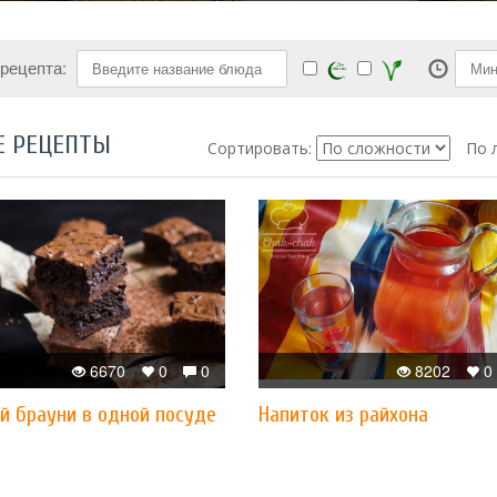
 рецепта:
Е РЕЦЕПТЫ
Сортировать:
По 
6670
0
0
8202
0
й брауни в одной посуде
Напиток из райхона