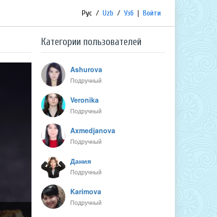
Рус
/
Uzb
/
Узб
|
Войти
Категории пользователей
Ashurova
Подручный
Veronika
Подручный
Axmedjanova
Подручный
Дания
Подручный
Karimova
Подручный