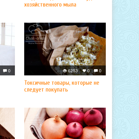
хозяйственного мыла
0
6253
0
0
Токсичные товары, которые не
следует покупать