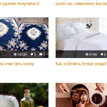
а удачно получилась!
качество сливочного масла
18240
0
1
6796
0
ко очистить ковер
Как отбелить белые вещи?