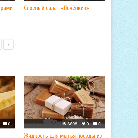
орами
Слоеный салат «Печёнкин»
»
0
6608
0
0
Жидкость для мытья посуды из