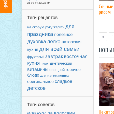
25-09 14:52 Дания
Сочные
рисом
Теги рецептов
для
на скорую руку
жарить
праздника
полезное
«
1
легко
духовка
авторская
для всей семьи
кухня
НОВЫ
завтрак
восточная
фруктовый
кухня
диетический
пирог
витамины
горячее
овощной
блюдо
для начинающих
сладкое
оригинальное
детское
Теги советов
еда
Некото
уход за волосами