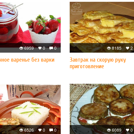
6959
0
0
8185
2
чное варенье без варки
Завтрак на скорую руку
приготовление
6526
0
0
6089
0