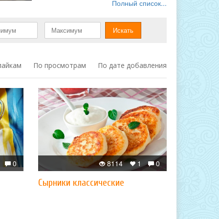
Полный список...
лайкам
По просмотрам
По дате добавления
0
8114
1
0
Сырники классические